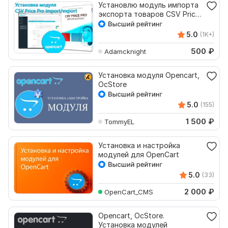
Установлю модуль импорта
экспорта товаров CSV Price
Pro для Opencart
5.0
(1K+)
500
₽
Adamcknight
Установка модуля Opencart,
OcStore
5.0
(155)
1 500
₽
TommyEL
Установка и настройка
модулей для OpenCart
5.0
(33)
2 000
₽
OpenCart_CMS
Opencart, OcStore.
Установка модулей