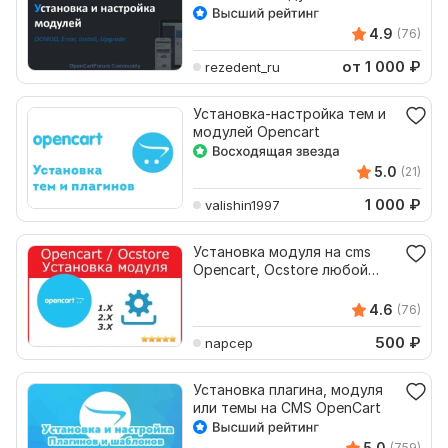
4.9
(76)
от 1 000
₽
rezedent_ru
Установка-настройка тем и
модулей Opencart
5.0
(21)
1 000
₽
valishin1997
Установка модуля на cms
Opencart, Ocstore любой
версии
4.6
(76)
500
₽
napcep
Установка плагина, модуля
или темы на CMS OpenCart
5.0
(759)