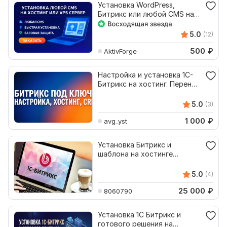
Установка WordPress,
Битрикс или любой CMS на
хостинг
5.0
(12)
500
₽
AktivForge
Настройка и установка 1С-
Битрикс на хостинг. Перенос
сайта
5.0
(3)
1 000
₽
avg_yst
Установка Битрикс и
шаблона на хостинге
Заказчика, настройка сайта
5.0
(4)
25 000
₽
8060790
Установка 1С Битрикс и
готового решения на