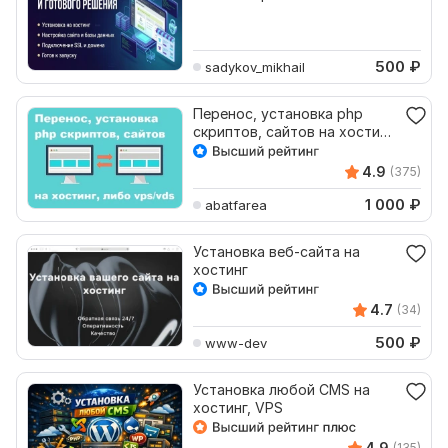
хостинг и его настройка
500
₽
sadykov_mikhail
Перенос, установка php
скриптов, сайтов на хостинг,
либо vps, vds
4.9
(375)
1 000
₽
abatfarea
Установка веб-сайта на
хостинг
4.7
(34)
500
₽
www-dev
Установка любой CMS на
хостинг, VPS
4.9
(135)