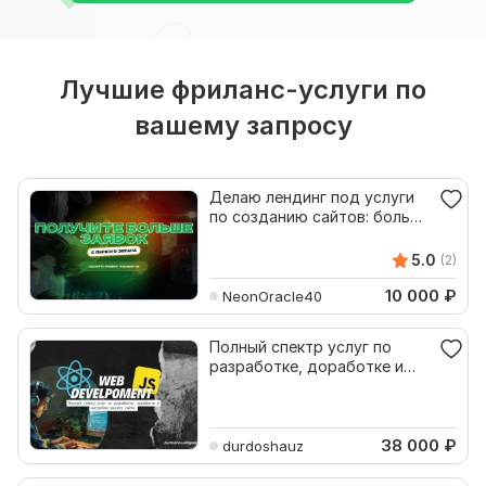
Лучшие фриланс-услуги по
вашему запросу
Делаю лендинг под услуги
по созданию сайтов: больше
заявок без лишнего
5.0
(2)
10 000
₽
NeonOracle40
Полный спектр услуг по
разработке, доработке и
настройке вашего сайта
38 000
₽
durdoshauz