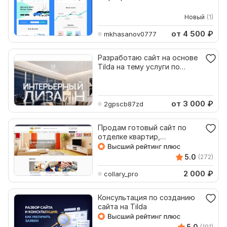
Новый
(1)
от 4 500
₽
mkhasanov0777
Разработаю сайт на основе
Tilda на тему услуги по
дизайну интерьера
от 3 000
₽
2gpscb87zd
Продам готовый сайт по
отделке квартир,
строительные услуги
5.0
(272)
2 000
₽
collary_pro
Консультация по созданию
сайта на Tilda
5.0
(191)