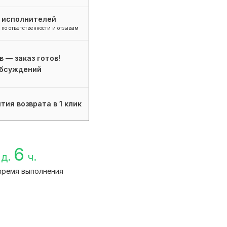
+ исполнителей
 по ответственности и отзывам
в — заказ готов!
бсуждений
тия возврата в 1 клик
6
д.
ч.
время выполнения