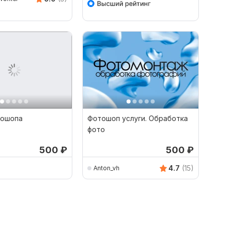
тошопа
Фотошоп услуги. Обработка
фото
500
₽
500
₽
4.7
(15)
Anton_vh