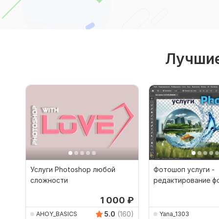
Лучшие
Услуги Photoshop любой
Фотошоп услуги -
сложности
редактирование ф
1 000
₽
5.0
(160)
AHOY_BASICS
Yana_1303