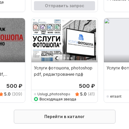
Отправить запрос
Услуги фотошопа, photoshop
Услуги Фо
f,
pdf, редактрование пдф
авление
500
₽
500
₽
5.0
(309)
5.0
(41)
Uslugi_photoshopa
erraant
Перейти в каталог