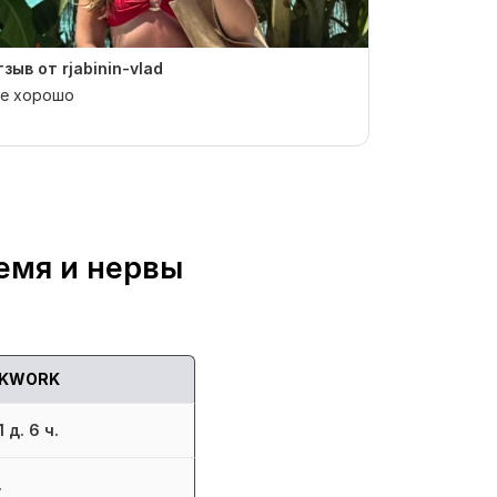
зыв от rjabinin-vlad
Отзыв от U
се хорошо
Отличный пр
предварител
Добавлю в и
емя и нервы
KWORK
 д. 6 ч.
.