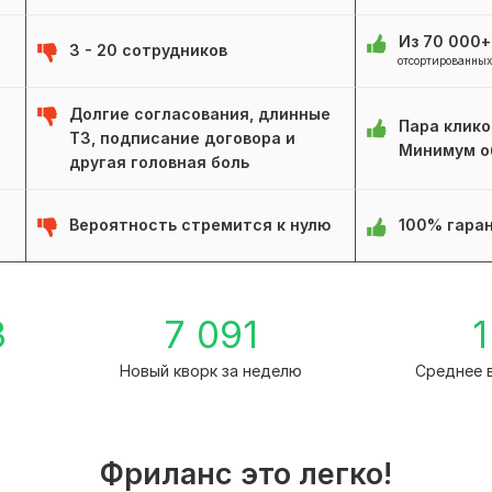
Из 70 000
3 - 20 сотрудников
отсортированных
Долгие согласования, длинные
Пара клико
ТЗ, подписание договора и
Минимум о
другая головная боль
Вероятность стремится к нулю
100% гаран
3
7 091
1
а
Новый кворк за неделю
Среднее 
Фриланс это легко!