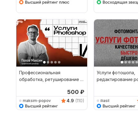
Профессиональная
Услуги фотошопа,
обработка, ретуширование и
редактирование pd
другие услуги Photoshop
Фотомонтаж, испр
500
₽
документа
4.9
(110)
maksim-popov
iliasil