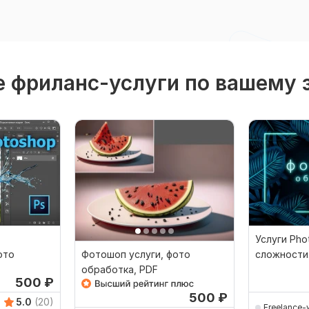
 фриланс-услуги по вашему 
Кворк остановлен
Услуги Ph
ото
Фотошоп услуги, фото
сложности
обработка, PDF
фотографи
500
₽
500
₽
5.0
(20)
Freelance-