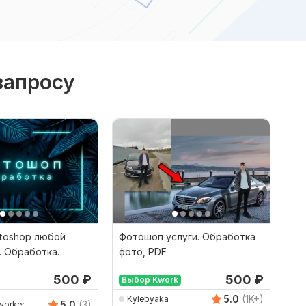
запросу
otoshop любой
Фотошоп услуги. Обработка
. Обработка
фото, PDF
й
500
₽
500
₽
Выбор Kwork
5.0
(1K+)
Kylebyaka
5.0
(3)
worker