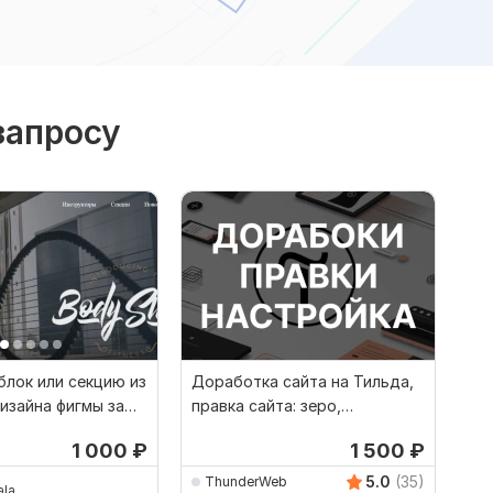
запросу
блок или секцию из
Доработка сайта на Тильда,
изайна фигмы за
правка сайта: зеро,
 цену
стандартные блоки, код
1 000
₽
1 500
₽
5.0
(35)
ThunderWeb
ala