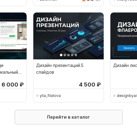
ge
Дизайн презентаций.5
Дизайн лис
икальный
слайдов
6 000
₽
4 500
₽
ylia_filatova
designbyai
Перейти в каталог