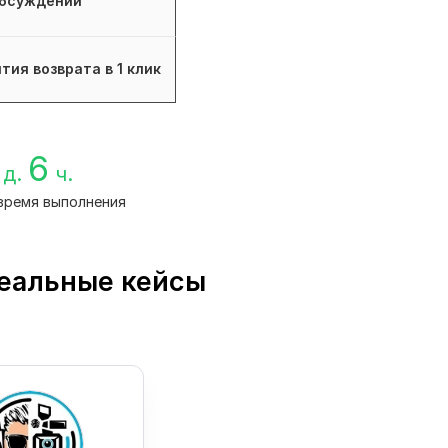
бсуждений
тия возврата в 1 клик
6
д.
ч.
время выполнения
реальные кейсы