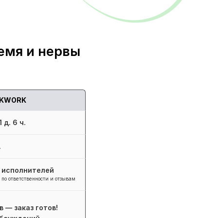
емя и нервы
KWORK
 д. 6 ч.
.
+ исполнителей
 по ответственности и отзывам
в — заказ готов!