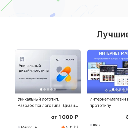
Лучшие
Уникальный логотип.
Интернет-магазин 
Разработка логотипа. Дизайн
прототипу
logo по образцу
от 1 000
₽
lia17
5.0
(1)
Meringue