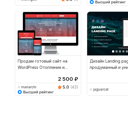
Продам готовый сайт на
Дизайн Landing pa
WordPress Отопление и
продуманный и ун
водоснабжение
от профи с опытом
2 500
₽
5.0
(43)
mariarchi
jaguarcat