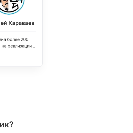
ей Караваев
ил более 200
. на реализации
оектов
лик?