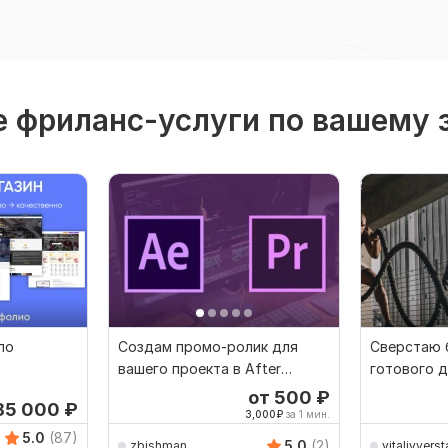
 фриланс-услуги по вашему 
по
Создам промо-ролик для
Сверстаю 
вашего проекта в After
готового д
Effects
небольшую
от 500
₽
85 000
₽
3,000
₽
за 1 мин.
5.0
(87)
5.0
(2)
zbishman
vitaliyverst