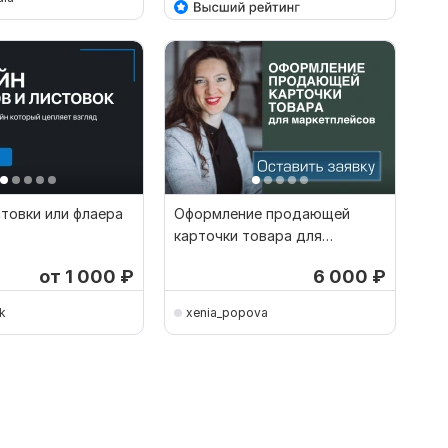
товки или флаера
Оформление продающей
карточки товара для
маркетплейса
от 1 000
₽
6 000
₽
k
xenia_popova