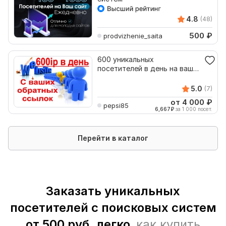
4.8
(48)
500
₽
prodvizhenie_saita
600 уникальных
посетителей в день на ваш
сайт с ваших обратных
ссылок
5.0
(7)
от 4 000
₽
pepsi85
6,667
₽
за 1 000 посет.
Перейти в каталог
Заказать уникальных
посетителей с поисковых систем
от 500 руб. легко,
как купить