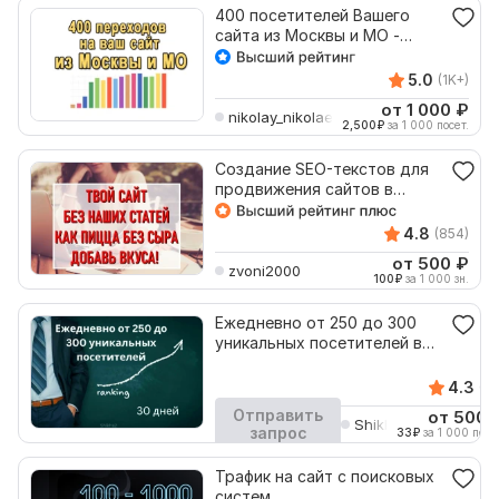
400 посетителей Вашего
сайта из Москвы и МО -
уникальный трафик
5.0
(1K+)
от 1 000
₽
nikolay_nikolaevich
2,500
₽
за 1 000 посет.
Создание SEO-текстов для
продвижения сайтов в
поисковых системах
4.8
(854)
от 500
₽
zvoni2000
100
₽
за 1 000 зн.
Ежедневно от 250 до 300
уникальных посетителей в
течение 10 дней
4.3
(75
Отправить
от 500
Shikha2
запрос
33
₽
за 1 000 посет
Кворк остановлен
Трафик на сайт с поисковых
систем