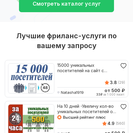
Смотреть каталог услуг
Лучшие фриланс-услуги по
вашему запросу
15000 уникальных
посетителей на сайт с
поисковых систем за 48
часов
3.8
(29)
от 500
₽
Natasha1919
33
₽
за 1 000 посет.
На 10 дней -Увеличу кол-во
уникальных посетителей от
20 до 500 в сутки
4.9
(560)