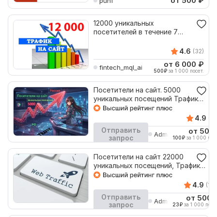
от 500
₽
punf
12000 уникальных
посетителей в течение 7
дней
4.6
(32)
от 6 000
₽
fintech_mql_ai
500
₽
за 1 000 посет.
Посетители на сайт. 5000
уникальных посещений Трафик
Россия Web Клики
4.9
(1K
Отправить
от 500
AdminArti
запрос
100
₽
за 1 000 посе
Кворк остановлен
Посетители на сайт 22000
уникальных посещений, Трафик
Web Клики
4.9
(1K+
Отправить
от 500
AdminArti
запрос
23
₽
за 1 000 посет
Кворк остановлен