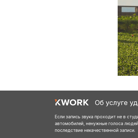
Об услуге у
Если запись звука проходит не в студ
автомобилей, ненужные голоса людей
последствие некачественной записи.