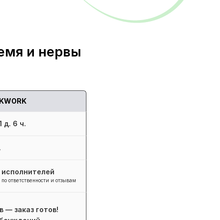
емя и нервы
KWORK
 д. 6 ч.
.
+ исполнителей
 по ответственности и отзывам
в — заказ готов!