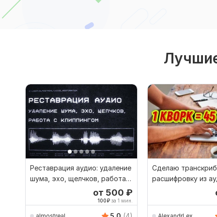
Лучшие
Реставрация аудио: удаление
Сделаю транскриб
шума, эхо, щелчков, работа с
расшифровку из ау
клиппингом
в текст
от 500
₽
100
₽
за 1 мин.
5.0
(4)
almostreal
AlexandrLex