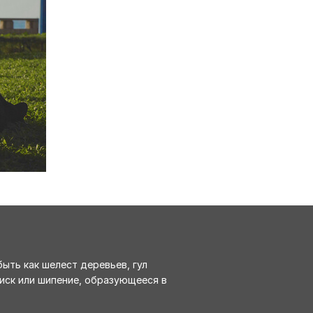
быть как шелест деревьев, гул
иск или шипение, образующееся в