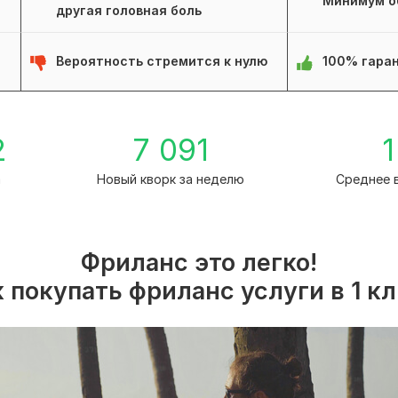
Минимум о
другая головная боль
Вероятность стремится к нулю
100% гаран
2
7 091
1
а
Новый кворк за неделю
Среднее 
Фриланс это легко!
 покупать фриланс услуги в 1 к