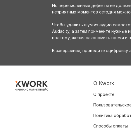
Но перечисленные дефекты не должны
неприятных моментов сегодня можно 
Чтобы удалить шум из аудио самосто
Audacity, а затем примените нужные 
поэтому, желая сэкономить время и п
В завершение, проведите оцифровку а
О Kwork
О проекте
Пользовательское
Политика обрабо
Способы оплаты