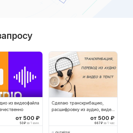
запросу
дио из видеофайла
Сделаю транскрибацию,
качественно
расшифровку из аудио, видео
в текст
от 500
₽
от 500
₽
50
₽
за 1 мин.
667
₽
за 1 час
guzelgai