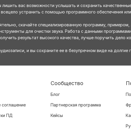
 лишить вас возможности услышать и сохранить качественные
всецело устранить с помощью программного обеспечения или 
ятельно, скачайте специализированную программу, примером, 
инструменты для очистки звука. Работа с данными программам
олучить результат высокого качества, лучше поручить дело к
удиозаписи, и вы сохраните ее в безупречном виде на долгие 
Сообщество
П
Блог
По
 соглашение
Партнерская программа
Фр
тки ПД
Кейсы
Ка
Ру