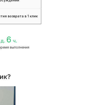
бсуждений
тия возврата в 1 клик
6
д.
ч.
время выполнения
лик?