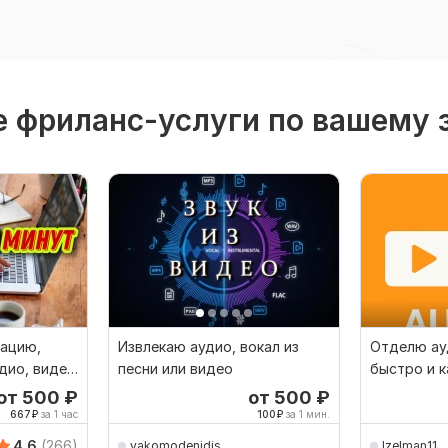
 фриланс-услуги по вашему 
ацию,
Извлекаю аудио, вокал из
Отделю ау
дио, видео
песни или видео
быстро и 
от 500
₽
от 500
₽
667
₽
за 1 час
100
₽
за 1 мин.
4.6
(266)
yakomodenidis
lzelman11