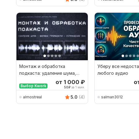
Монтаж и обработка
Уберу все недоста
подкаста: удаление шума,
любого аудио
эха, баланс и чистка речи
от 1 000
₽
о
Выбор Kwork
50
₽
за 1 мин.
5.0
(4)
almostreal
salman3012