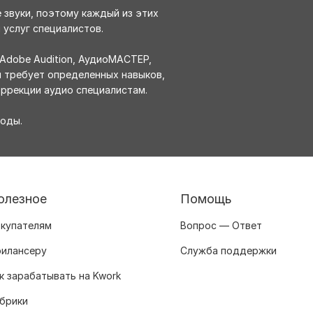
 звуки, поэтому каждый из этих
услуг специалистов.
Adobe Audition, АудиоМАСТЕР,
и требует определенных навыков,
оррекции аудио специалистам.
годы.
олезное
Помощь
купателям
Вопрос — Ответ
илансеру
Служба поддержки
к зарабатывать на Kwork
брики