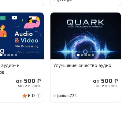
 аудио- и
Улучшение качество аудио
ов
от 500
₽
от 500
₽
500
₽
за 1 мин.
100
₽
за 1 мин.
5.0
(1)
jjuniors724