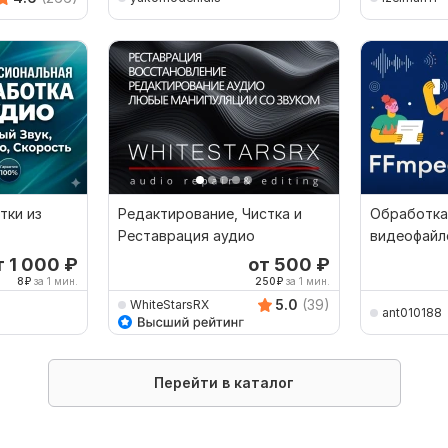
тки из
Редактирование, Чистка и
Обработка
Реставрация аудио
видеофайл
т 1 000
₽
от 500
₽
8
₽
за 1 мин.
250
₽
за 1 мин.
5.0
(39)
WhiteStarsRX
ant010188
Перейти в каталог