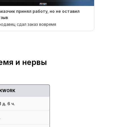
аказчик принял работу, но не оставил
Отзыв от iT
тзыв
Быстро и ка
одавец сдал заказ вовремя
емя и нервы
KWORK
 д. 6 ч.
.