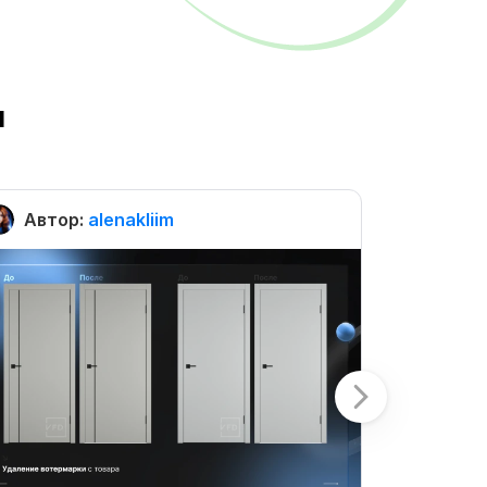
ы
Автор:
alenakliim
Автор