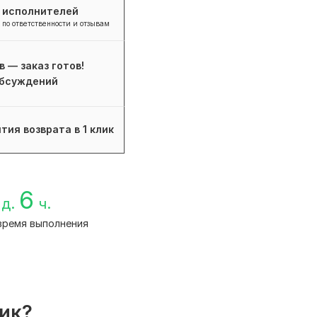
+ исполнителей
 по ответственности и отзывам
в — заказ готов!
бсуждений
тия возврата в 1 клик
6
д.
ч.
время выполнения
лик?