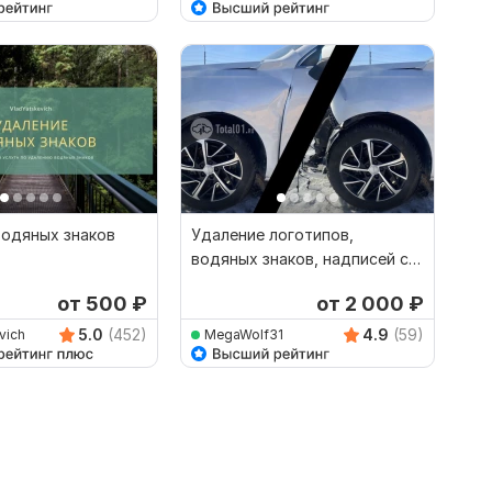
водяных знаков
Удаление логотипов,
водяных знаков, надписей с
фото
от 500
₽
от 2 000
₽
5.0
(452)
4.9
(59)
vich
MegaWolf31