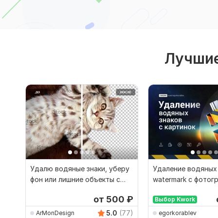
Лучшие
Удалю водяные знаки, уберу
Удаление водяных
фон или лишние объекты с
watermark с фотог
вашего фото
картинок и изобра
от 500
₽
Выбор Kwork
5.0
(77)
ArMonDesign
egorkorablev