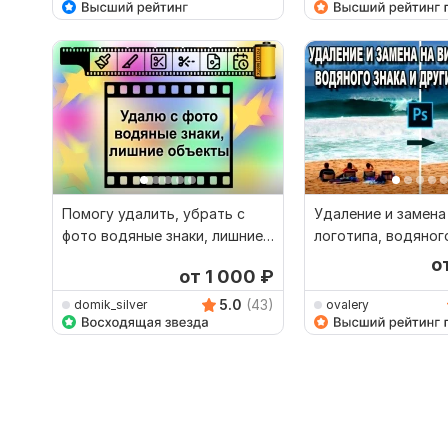
Помогу удалить, убрать с
Удаление и замена
фото водяные знаки, лишние
логотипа, водяного
объекты
элементов
о
от 1 000
₽
5.0
(43)
domik_silver
ovalery