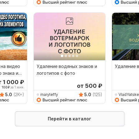
 на видео
Удаление водяных знаков и
Удаление 
 знака и
логотипов с фото
т 1 000
₽
от 500
₽
100
₽
за 1 мин.
5.0
(2K+)
5.0
(125)
maryteffy
VladYatske
Перейти в каталог