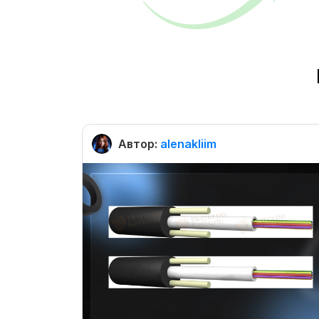
Автор:
alenakliim