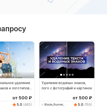
запросу
нальное удаление
Удаление водяных знаков,
аков и логотипов
лого с фотографий и картинок
 фото
от 500
₽
от 500
₽
5.0
(465)
5.0
(159)
Blade_Runner_