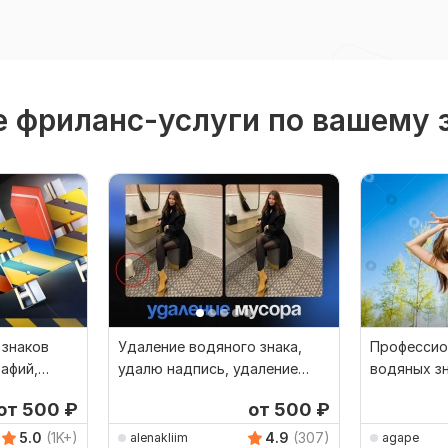
 фриланс-услуги по вашему 
 знаков
Удаление водяного знака,
Профессио
рафий,
удалю надпись, удаление
водяных зн
жений
вотермарки
с любых 10
от 500
₽
от 500
₽
5.0
(1K+)
4.9
(307)
alenakliim
agape