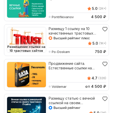
5.0
(2K+)
4 500
₽
Pontifikivanov
Размещу 1 ссылку на 10
качественных трастовых
сайтов
5.0
(1K+)
750
₽
Po-Doskam
Продвижение сайта.
Естественные ссылки на
трастовых сайтах
4.7
(326)
от 4 500
₽
Voldemar
Размещу статью с вечной
ссылкой на своем
трастовом IT сайте - DR 47
5.0
(26)