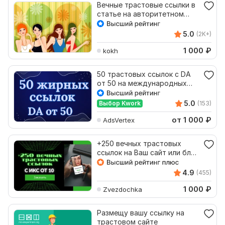
Вечные трастовые ссылки в
статье на авторитетном
женском сайте
5.0
(2K+)
1 000
₽
kokh
50 трастовых ссылок с DA
от 50 на международных
сайтах
5.0
Выбор Kwork
(153)
от 1 000
₽
AdsVertex
+250 вечных трастовых
ссылок на Ваш сайт или блог
с ИКС от 10
4.9
(455)
1 000
₽
Zvezdochka
Размещу вашу ссылку на
трастовом сайте