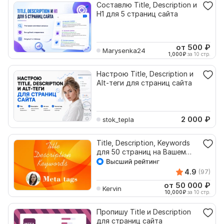
Составлю Title, Description и
H1 для 5 страниц сайта
от 500
₽
Marysenka24
1,000
₽
за 10 стр.
Настрою Title, Description и
Alt-теги для страниц сайта
2 000
₽
stok_tepla
Title, Description, Keywords
для 50 страниц на Вашем
сайте
4.9
(97)
от 50 000
₽
Kervin
10,000
₽
за 10 стр.
Пропишу Title и Description
для страниц сайта