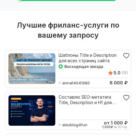
Лучшие фриланс-услуги по
вашему запросу
Шаблоны Title и Description
для всех страниц сайта
5.0
(15)
6 000
₽
anna14041980
Составлю SEO-метатеги
Title, Description и H1 для
страниц сайта
от 1 000
₽
alexblog4fun
1,000
₽
за 10 стр.