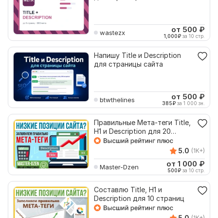
от 500
₽
wastezx
1,000
₽
за 10 стр.
Напишу Title и Description
для страницы сайта
от 500
₽
btwthelines
385
₽
за 1 000 зн.
Правильные Мета-теги Title,
H1 и Description для 20
страниц
5.0
(1K+)
от 1 000
₽
Master-Dzen
500
₽
за 10 стр.
Составлю Title, H1 и
Description для 10 страниц
5.0
(1K+)