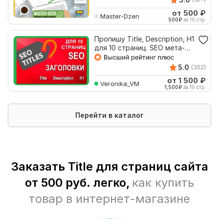
от 500
₽
Master-Dzen
500
₽
за 10 стр.
Пропишу Title, Description, H1
для 10 страниц. SEO мета-
теги
5.0
(352)
от 1 500
₽
Veronika_VM
1,500
₽
за 10 стр.
Перейти в каталог
Заказать Title для страниц сайта
от 500 руб. легко,
как купить
товар в интернет-магазине