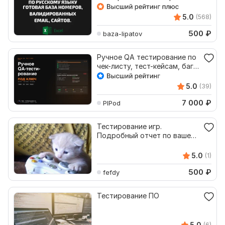
граждан по русскому языку
5.0
(568)
500
₽
baza-lipatov
Ручное QA тестирование по
чек-листу, тест-кейсам, баг-
репортам
5.0
(39)
7 000
₽
PlPod
Тестирование игр.
Подробный отчет по вашей
анкете
5.0
(1)
500
₽
fefdy
Тестирование ПО
5.0
(6)