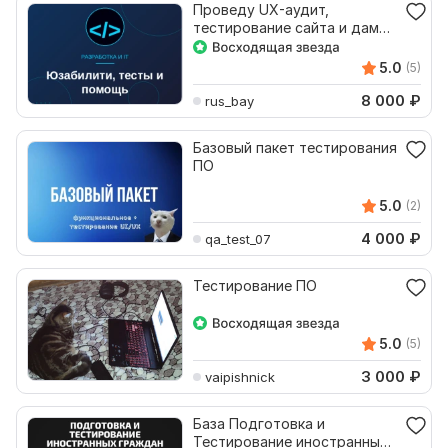
Проведу UX-аудит,
тестирование сайта и дам
рекомендации по
улучшению
5.0
(5)
8 000
₽
rus_bay
Базовый пакет тестирования
ПО
5.0
(2)
4 000
₽
qa_test_07
Тестирование ПО
5.0
(5)
3 000
₽
vaipishnick
База Подготовка и
Тестирование иностранных