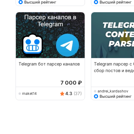
Telegram бот парсер каналов
Telegram парсер с
сбор постов и вед
телеграм каналов
7 000
₽
andrei_kardashov
4.3
(37)
maket14