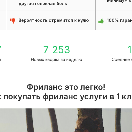
Минимум о
другая головная боль
Вероятность стремится к нулю
100% гаран
7
7 253
1
в
Новых кворка за неделю
Среднее 
Фриланс это легко!
 покупать фриланс услуги в 1 к