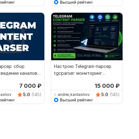
арсер: сбор
Настрою Telegram-парсер
 ведение каналов,
tgcparser: мониторинг
ирование
каналов, ИИ, автопостинг
7 000
₽
15 000
₽
5.0
(145)
5.0
(145)
dashov
andrei_kardashov