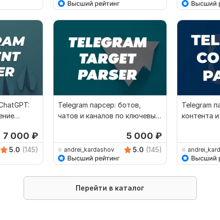
 ChatGPT:
Telegram парсер: ботов,
Telegram п
ение
чатов и каналов по ключевым
контента и
словам, хэштегам
администр
7 000
₽
5 000
₽
5.0
(145)
5.0
(145)
andrei_kardashov
andrei_kar
Перейти в каталог