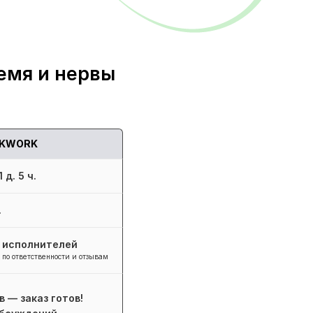
емя и нервы
KWORK
 д. 5 ч.
.
+ исполнителей
 по ответственности и отзывам
в — заказ готов!