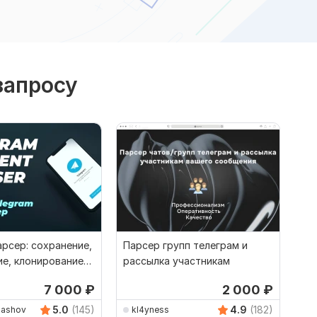
запросу
арсер: сохранение,
Парсер групп телеграм и
ие, клонирование
рассылка участникам
чатов
7 000
₽
2 000
₽
5.0
(145)
4.9
(182)
dashov
kl4yness