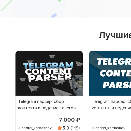
Лучшие
Telegram парсер: сбор
Telegram парсер: 
контента и ведение телеграм
контента и ведени
каналов
на полном автома
7 000
₽
5.0
(145)
andrei_kardashov
andrei_kardashov