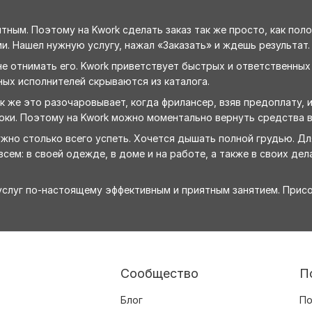
ным. Поэтому на Kwork сделать заказ так же просто, как поло
и. Нашел нужную услугу, нажал «Заказать» и ждешь результат.
е отнимать его. Kwork приветствует быстрых и ответственных
ных исполнителей скрываются из каталога.
 же это разочаровывает, когда фрилансер, взяв предоплату, 
оки. Поэтому на Kwork можно моментально вернуть средства в
ужно столько всего успеть. Хочется дышать полной грудью. Д
сем: в своей одежде, в доме и на работе, а также в своих дела
-услуг по-настоящему эффективным и приятным занятием. Прис
Сообщество
П
Блог
По