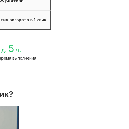
бсуждений
тия возврата в 1 клик
5
д.
ч.
время выполнения
лик?