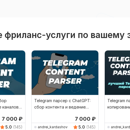
 фриланс-услуги по вашему 
сбор
Telegram парсер с ChatGPT:
Telegram п
е каналов
сбор контента и ведение
копирован
те
телеграм каналов
каналов и 
7 000
₽
7 000
₽
5.0
(145)
5.0
(145)
andrei_kardashov
andrei_kar