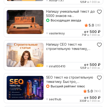
Anna-TXT
125
₽
за 1 000 зн.
Напишу уникальный текст до
5000 знаков на
строительную тематику
5.0
(26)
от 500
₽
vasilenkoy
71
₽
за 1 000 зн.
Напишу СЕО текст на
строительную тематику,
4000 символов
от 500
₽
irina100410
125
₽
за 1 000 зн.
SEO текст на строительную
тематику. Быстро,
качественно, со вкусом
5.0
(1K+)
от 500
₽
seo1hub
333
₽
за 1 000 зн.