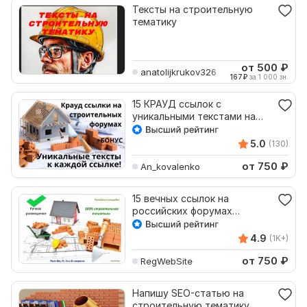
Тексты на строительную
тематику
от 500
₽
anatolijkrukov326
167
₽
за 1 000 зн.
15 КРАУД ссылок с
уникальными текстами на
строительных форумах
5.0
(130)
от 750
₽
An_kovalenko
15 вечных ссылок на
российских форумах
строительной тематики
4.9
(1K+)
от 750
₽
RegWebSite
Напишу SEO-статью на
строительную тематику