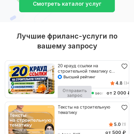
Смотреть каталог услуг
Лучшие фриланс-услуги по
вашему запросу
20 крауд ссылки на
строительной тематику с
уникальным текстом
4.8
(34)
Отправить
от 2 000
₽
seoranker672
запрос
Кворк остановлен
Тексты на строительную
тематику
5.0
(1)
от 500
₽