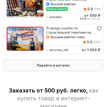
5.0
Выбор Kwork
(315)
от 500
₽
Zametko
333
₽
за 1 000 зн.
15 крауд ссылок по
строительной тематике на
форумах
5.0
(352)
от 1 000
₽
Veronika_VM
Перейти в каталог
Заказать от 500 руб. легко,
как
купить товар в интернет-
магазине