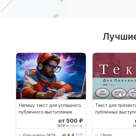
Лучшие
Напишу текст для успешного
Текст для презент
публичного выступления
публичных выступ
от 500
₽
167
₽
за 1 000 зн.
5
4.4
(17)
Yuriy-Ivanov-1979
_Christi_