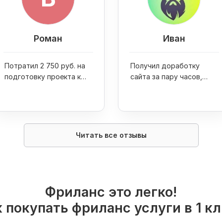
Роман
Иван
Потратил 2 750 руб. на
Получил доработку
подготовку проекта к
сайта за пару часов,
запуску и стартовую
посетителей за 500 руб.
площадку по созданию
и 50 пресс-релизов за
репутации
750 руб.
Читать все отзывы
Фриланс это легко!
 покупать фриланс услуги в 1 к