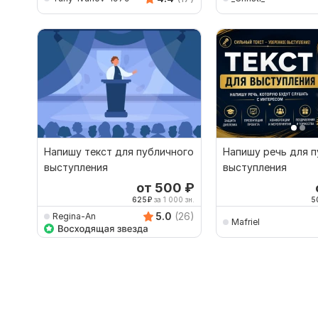
Напишу текст для публичного
Напишу речь для 
выступления
выступления
от 500
₽
625
₽
за 1 000 зн.
5
5.0
(26)
Regina-An
Mafriel