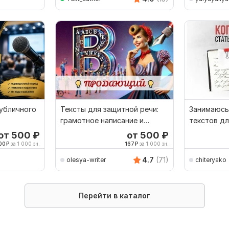
публичного
Тексты для защитной речи:
Занимаюсь
грамотное написание и
текстов дл
редактирование
презентаци
от 500
₽
от 500
₽
00
₽
за 1 000 зн.
167
₽
за 1 000 зн.
4.7
(71)
olesya-writer
chiteryako
Перейти в каталог