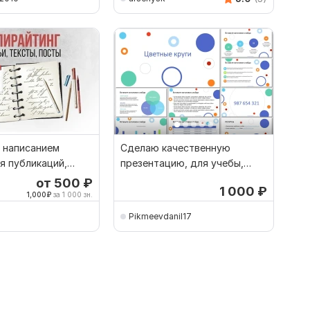
 написанием
Сделаю качественную
я публикаций,
презентацию, для учебы,
й, выступлений
публичного выступления
от 500
₽
1 000
₽
1,000
₽
за 1 000 зн.
Pikmeevdanil17