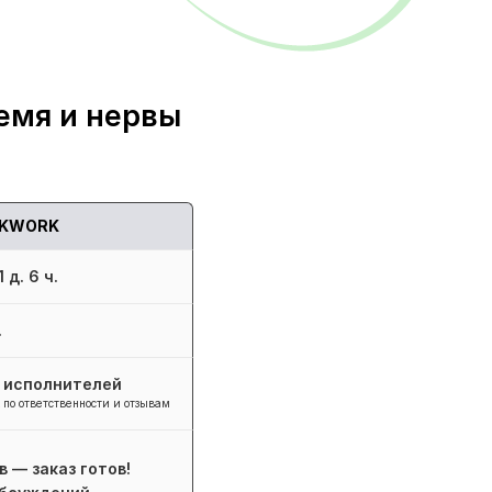
емя и нервы
KWORK
 д. 6 ч.
.
+ исполнителей
 по ответственности и отзывам
в — заказ готов!