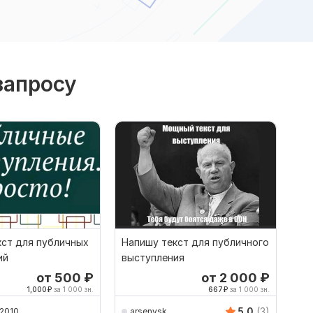
запросу
кст для публичных
Напишу текст для публичного
ий
выступления
от 500
₽
от 2 000
₽
1,000
₽
за 1 000 зн.
667
₽
за 1 000 зн.
5.0
(3)
a2010
arsenysk