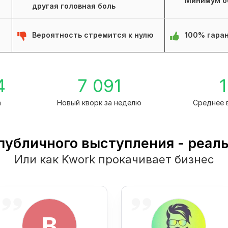
Минимум о
другая головная боль
Вероятность стремится к нулю
100% гаран
4
7 091
1
а
Новый кворк за неделю
Среднее 
 публичного выступления - реал
Или как Kwork прокачивает бизнес
B