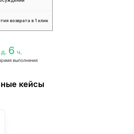
бсуждений
тия возврата в 1 клик
6
д.
ч.
время выполнения
ьные кейсы