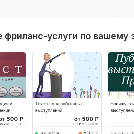
 фриланс-услуги по вашему 
ации и
Тексты для публичных
Напишу те
лений
выступлений
выступлен
от 500
₽
от 500
₽
00
₽
за 1 000 зн.
500
₽
за 1 000 зн.
4.0
(15)
Text_author
yulyayuliy