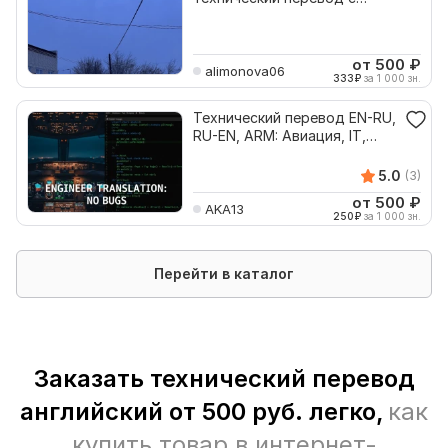
Английского на русский язык
от 500
₽
alimonova06
333
₽
за 1 000 зн.
Технический перевод EN-RU,
RU-EN, ARM: Авиация, IT,
Инженерия
5.0
(3)
от 500
₽
AKA13
250
₽
за 1 000 зн.
Перейти в каталог
Заказать технический перевод
английский от 500 руб. легко,
как
купить товар в интернет-