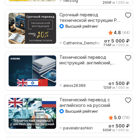
fleiSSig
200
₽
за 1 000 зн.
Срочный перевод
технической инструкции PDF
с английского языка
4.8
(44)
от 5 000
₽
Catherine_Demchenko
714
₽
за 1 000 зн.
Технический перевод
инструкций: английский,
иврит, китайский
от 500
₽
alexs26389
125
₽
за 1 000 зн.
Технический перевод с
английского на русский
5.0
(76)
от 500
₽
pavelabrashkin
500
₽
за 1 000 зн.