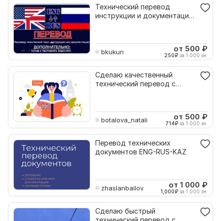
Технический перевод
инструкции и документации
RU EN электроника
от 500
₽
bkukun
250
₽
за 1 000 зн.
Сделаю качественный
технический перевод с
английского на русский
от 500
₽
botalova_natali
714
₽
за 1 000 зн.
Перевод технических
документов ENG-RUS-KAZ
от 1 000
₽
zhaslanbailov
1,000
₽
за 1 000 зн.
Сделаю быстрый
технический перевод с