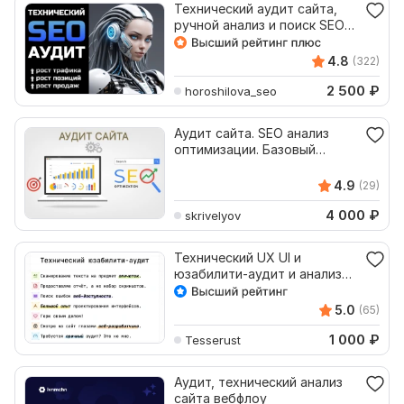
Технический аудит сайта,
ручной анализ и поиск SEO
ошибок, отчет
4.8
(322)
2 500
₽
horoshilova_seo
Аудит сайта. SEO анализ
оптимизации. Базовый
технический аудит сайта
4.9
(29)
4 000
₽
skrivelyov
Технический UX UI и
юзабилити-аудит и анализ
сайта от разработчика
5.0
(65)
1 000
₽
Tesserust
Аудит, технический анализ
сайта вебфлоу