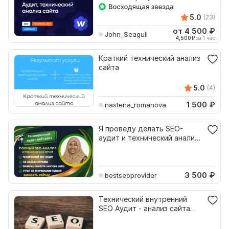
5.0
(23)
от 4 500
₽
John_Seagull
4,500
₽
за 1 час
Краткий технический анализ
сайта
5.0
(4)
1 500
₽
nastena_romanova
Я проведу делать SEO-
аудит и технический анализ
вашего сайта
3 500
₽
bestseoprovider
Технический внутренний
SEO Аудит - анализ сайта
для Google и Яндекс