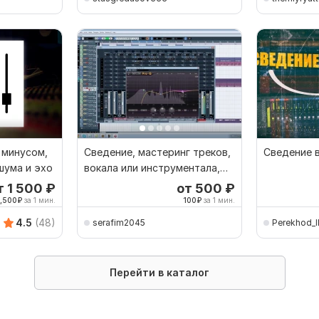
 минусом,
Сведение, мастеринг треков,
Сведение 
шума и эхо
вокала или инструментала,
написание минуса
т 1 500
₽
от 500
₽
1,500
₽
за 1 мин.
100
₽
за 1 мин.
4.5
(48)
serafim2045
Perekhod_I
Перейти в каталог