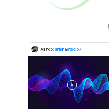
Автор:
grishastudio7