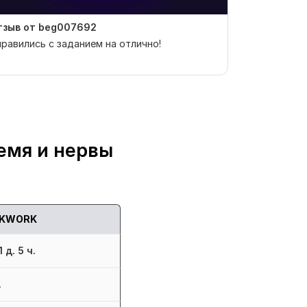
тзыв от beg007692
Отзыв от M
равились с заданием на отлично!
Нужно было 
минусом. Ис
качественно 
емя и нервы
KWORK
 д. 5 ч.
.