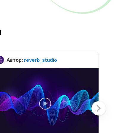
ы
Автор:
reverb_studio
Автор