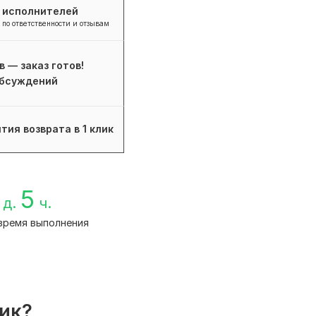
+ исполнителей
 по ответственности и отзывам
в — заказ готов!
бсуждений
тия возврата в 1 клик
5
д.
ч.
время выполнения
лик?