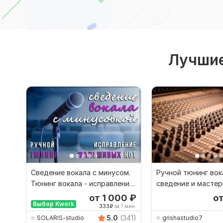
Лучшие
Сведение вокала с минусом.
Ручной тюнинг вок
Тюнинг вокала - исправление
сведение и мастер
фальшивых нот
готовый минус
от 1 000
₽
о
Выбор Kwork
333
₽
за 1 мин.
5.0
(341)
SOLARIS-studio
grishastudio7