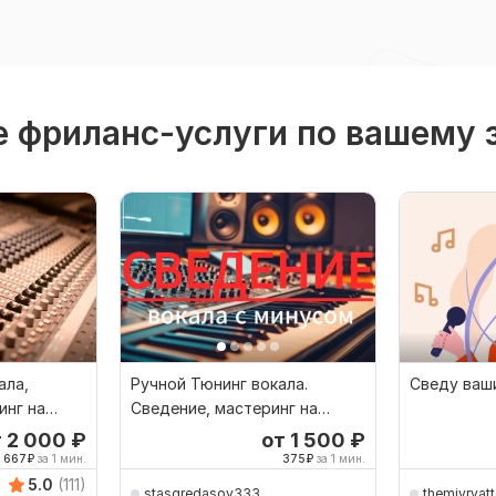
 фриланс-услуги по вашему 
ала,
Ручной Тюнинг вокала.
Сведу ваши
инг на
Сведение, мастеринг на
готовый минус
т 2 000
₽
от 1 500
₽
667
₽
за 1 мин.
375
₽
за 1 мин.
5.0
(111)
stasgredasov333
themiyryatt