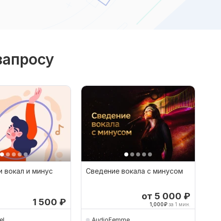
запросу
 вокал и минус
Сведение вокала с минусом
от 5 000
₽
1 500
₽
1,000
₽
за 1 мин.
el
AudioFemme