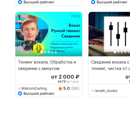
Тюнинг вокала. Обработка и
Сведение вокала с
сведение с минусом
тюнинг, чистка от 
от 2 000
₽
о
667
₽
за 1 мин.
5.0
(96)
MaksimDarling
reverb_studio