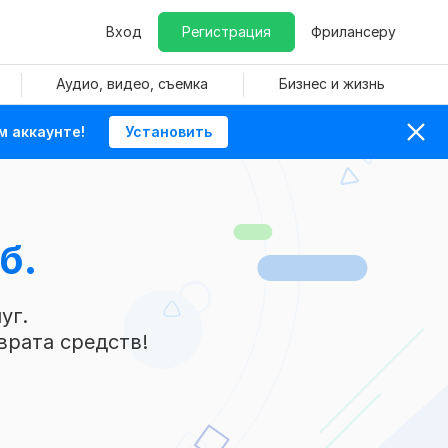
Вход
Регистрация
Фрилансеру
Аудио, видео, съемка
Бизнес и жизнь
м аккаунте!
Установить
б.
уг.
врата средств!