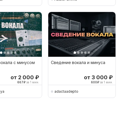
вокала с минусом
Сведение вокала и минуса
от 2 000
₽
от 3 000
₽
667
₽
за 1 мин.
600
₽
за 1 мин.
lya
adactaadepto