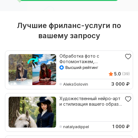
Лучшие фриланс-услуги по
вашему запросу
Обработка фото с
Фотомонтажем,
Стилизацией и заменой фона
5.0
(39)
3 000
₽
AleksGolovin
Художественный нейро-арт
и стилизация вашего образа
по фото
1 000
₽
natalyadippel