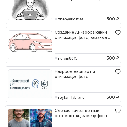
500
₽
zhenyakost88
Создание AI-изображений:
стилизация фото, вязаные
города, цифровое
500
₽
nursm8015
Нейросетевой арт и
стилизация фото
500
₽
reyfamilybrand
Сделаю качественный
фотомонтаж, замену фона и
стилизацию фото