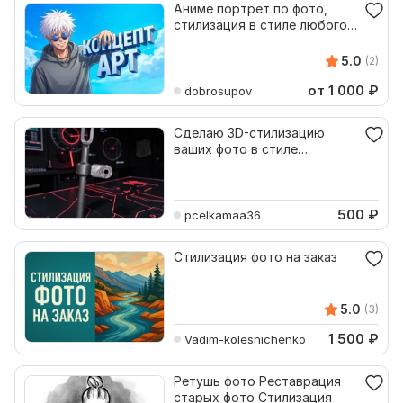
Аниме портрет по фото,
стилизация в стиле любого
аниме и манги
5.0
(2)
от 1 000
₽
dobrosupov
Сделаю 3D-стилизацию
ваших фото в стиле
Киберпанк и Sci-Fi через ИИ
500
₽
pcelkamaa36
Стилизация фото на заказ
5.0
(3)
1 500
₽
Vadim-kolesnichenko
Ретушь фото Реставрация
старых фото Стилизация