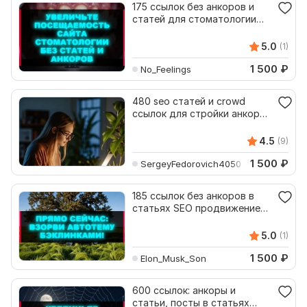
175 ссылок без анкоров и
статей для стоматологии
рост позиций
5.0
(1)
1 500
₽
No_Feelings
480 seo статей и crowd
ссылок для стройки анкор
безанкор Dofollow
4.5
(9)
1 500
₽
SergeyFedorovich4050
185 ссылок без анкоров в
статьях SEO продвижение
автотематики
5.0
(1)
1 500
₽
Elon_Musk_Son
600 ссылок: анкоры и
статьи, посты в статьях