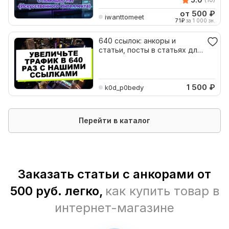
от 500
₽
iwanttomeet
71
₽
за 1 000 зн.
640 ссылок: анкоры и
статьи, посты в статьях для
увеличения трафика
1 500
₽
k0d_p0bedy
Перейти в каталог
Заказать статьи с анкорами от
500 руб. легко,
как купить товар в
интернет-магазине