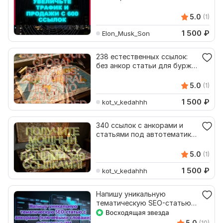
рост трафика и продаж
5.0
(1)
1 500
₽
Elon_Musk_Son
238 естественных ссылок:
без анкор статьи для бурж
продвижения
5.0
(1)
1 500
₽
kot_v_kedahhh
340 ссылок с анкорами и
статьями под автотематику
России быстро
5.0
(1)
1 500
₽
kot_v_kedahhh
Напишу уникальную
тематическую SEO-статью с
анкорами с помощью ИИ
5.0
(10)