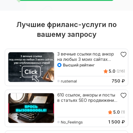
Лучшие фриланс-услуги по
вашему запросу
3 вечные ссылки под анкор
на любых 3 моих сайтах
опубликованных статей
5.0
(216)
750
₽
rustemal
610 ссылок, анкоры и посты
в статьях SEO продвижение
интернетмагазина
5.0
(1)
1 500
₽
No_Feelings