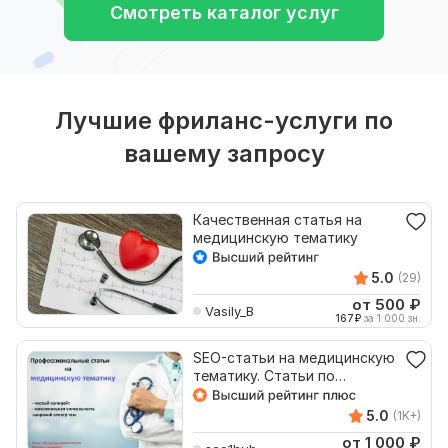
Смотреть каталог услуг
Лучшие фриланс-услуги по
вашему запросу
Качественная статья на
медицинскую тематику
5.0
(29)
от 500
₽
Vasily_B
167
₽
за 1 000 зн.
SEO-статьи на медицинскую
тематику. Статьи по
медицине
5.0
(1K+)
от 1 000
₽