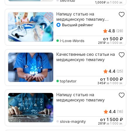
seo1hub
1,000
₽
за 1 000 зн.
Напишу статью на
медицинскую тематику.
Сделаю рерайт статьи
4.8
(28)
от 500
₽
I-Love-Words
281
₽
за 1 000 зн.
Качественные сео статьи на
медицинскую тематику
4.4
(25)
от 1 000
₽
top1avtor
345
₽
за 1 000 зн.
Напишу статью на
медицинскую тематику
4.4
(16)
от 1 500
₽
slova-magnity
281
₽
за 1 000 зн.