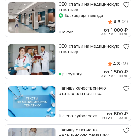
СЕО статьи на медицинскую
тематику
4.8
(21)
от 1 000
₽
iavtor
338
₽
за 1 000 зн.
СЕО статьи на медицинскую
тематику
4.3
(13)
от 1 500
₽
pishystatyi
349
₽
за 1 000 зн.
Напишу качественную
статью или пост на
медицинскую тематику
от 500
₽
elena_syrbacheva
167
₽
за 1 000 зн.
Напишу статью на
медицинскую тематику