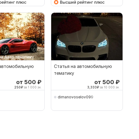
 автомобильную
Статья на автомобильную
тематику
от 500
₽
от 500
₽
250
₽
за 1 000 зн.
3,333
₽
за 10 000 зн.
dimanovoselov099