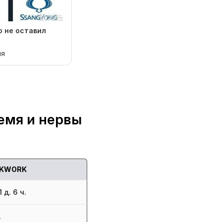
о не оставил
мя
емя и нервы
KWORK
 д. 6 ч.
.