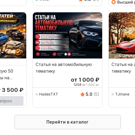
Статья на автомобильную
Статья на
кую 50
тематику
тематику
мы на
от 1 000
₽
 сайтах
125
₽
за 1 000 зн.
т 3 500
₽
5.0
(5)
HadesTXT
TJmane
апрос
Перейти в каталог