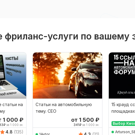
 фриланс-услуги по вашему 
 статьи на
Статьи на автомобильную
15 крауд с
ему
тему. СЕО
площадках,
новых тем
т 1 000
₽
от 1 500
₽
Выбор Kwo
33
₽
за 1 000 зн.
341
₽
за 1 000 зн.
4.8
(135)
Arturson_S
4.3
(21)
1Avtor