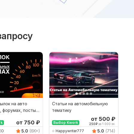
запросу
сылок на авто
Статьи на автомобильную
 форумах, посты в
тематику
ах
от 500
₽
от 750
₽
rk
Выбор Kwork
250
₽
за 1 000 зн.
5.0
(6K+)
5.0
(714)
EO
Happywriter777