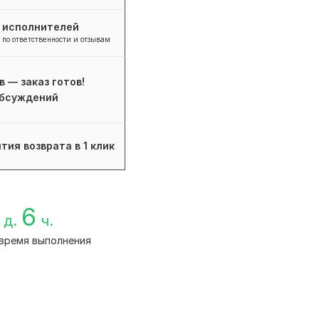
+ исполнителей
 по ответственности и отзывам
в — заказ готов!
бсуждений
тия возврата в 1 клик
6
д.
ч.
время выполнения