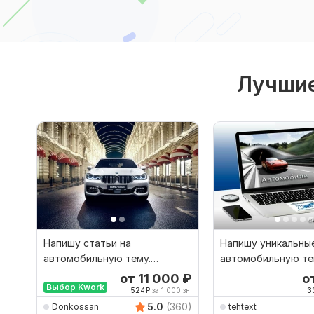
Лучшие
Напишу статьи на
Напишу уникальные
автомобильную тему.
автомобильную т
Заказывайте автомобильные
от 11 000
₽
о
Выбор Kwork
тексты
524
₽
за 1 000 зн.
3
5.0
(360)
Donkossan
tehtext