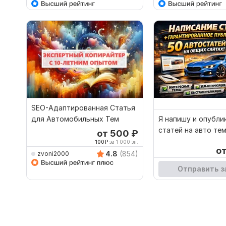
Кворк остановлен
SEO-Адаптированная Статья
для Автомобильных Тем
Я напишу и опубли
статей на авто те
от 500
₽
английском общих
100
₽
за 1 000 зн.
о
4.8
(854)
zvoni2000
Отправить з