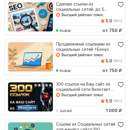
Сделаю ссылки из
социальных сетей. до 5
страниц с сайта
5.0
(5K+)
от 750
₽
Avatar
Продвижение ссылками из
социальных сетей +Бонус
5.0
(5K+)
от 750
₽
Avatar
300 ссылок на Ваш сайт из
социальной сети Вконтакте
с отчетом
5.0
(2K+)
1 000
₽
Juiced
Ссылки из Социальных сетей
для вашего сайта 100