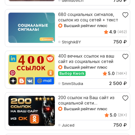
750
₽
demidovich
680 социальных сигналов,
ссылок из соц сетей + текст
4.9
(462)
750
₽
StrighikBY
400 вечных ссылок на ваш
сайт из социальных сетей
5.0
Выбор Kwork
(14K+)
2 500
₽
SmmStudia
200 ссылок на Ваш сайт из
социальной сети
Одноклассники с отчетом
5.0
(2K+)
750
₽
Juiced