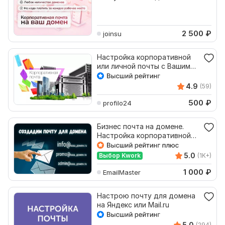
2 500
₽
joinsu
Настройка корпоративной
или личной почты с Вашим
доменом на mail.ru
4.9
(59)
500
₽
profilo24
Бизнес почта на домене.
Настройка корпоративной
почты вашего сайта
5.0
Выбор Kwork
(1K+)
1 000
₽
EmailMaster
Настрою почту для домена
на Яндекс или Mail.ru
5.0
(294)