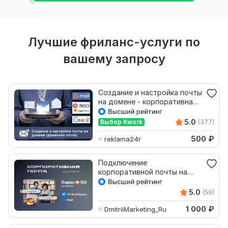
Лучшие фриланс-услуги по
вашему запросу
Создание и настройка почты
на домене - корпоративная
доменная почта
5.0
Выбор Kwork
(377)
500
₽
reklama24r
Подключение
корпоративной почты на
своем домене через Yandex
и Mail.Ru
5.0
(59)
1 000
₽
DmitriiMarketing_Ru