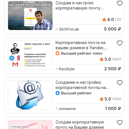
Создам и настрою
корпоративную почту
компании Яндекс, Mail.ru
4.0
(10)
5 000
₽
SEOProLab
Корпоративная почта на
вашем домене в Yandex,
Mail, Gmail
5.0
(995)
2 500
₽
RavStyle
Создание и настройка
корпоративной почты на
вашем домене
5.0
(459)
1 000
₽
someone
Создам корпоративную
почту на Вашем домене