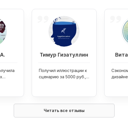
А.
Тимур Гизатуллин
Вита
получила
Получил иллюстрации к
Сэконом
х
сценарию за 5000 руб.,
дизайне
я
собрал команду из 100
своих к
ов
фрилансеров для своего
проекта
Читать все отзывы