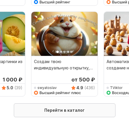
артинки из
Создам твою
Автоматиз
индивидуальную открытку,
создание 
картинку с нейросетью
для srcset
1 000
₽
от 500
₽
5.0
(39)
4.9
(436)
swyatoslav
TViktor
Перейти в каталог