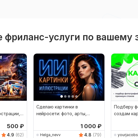
 фриланс-услуги по вашему 
Сделаю картинки в
Подберу ф
юстрации,
нейросети: фото, арты,
создам кар
каз GPT5
аватары, логотипы
для вашей
500
₽
1 000
₽
4.9
(62)
4.8
(79)
Helga_nevv
yourjacobs