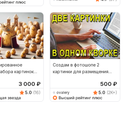
ированное
Создам в фотошопе 2
набора картинок
картинки для размещения
Вашего кворка
3 000
₽
500
₽
5.0
(16)
5.0
(2K+)
ovalery