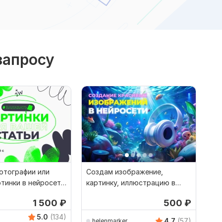
запросу
отографии или
Создам изображение,
тинки в нейросети
картинку, иллюстрацию в
 статьи
нейросети
1 500
₽
500
₽
5.0
(134)
4.7
(57)
helenmarker