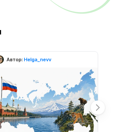
ы
Автор:
Helga_nevv
Автор