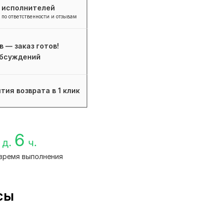
+ исполнителей
 по ответственности и отзывам
в — заказ готов!
бсуждений
тия возврата в 1 клик
6
д.
ч.
время выполнения
сы