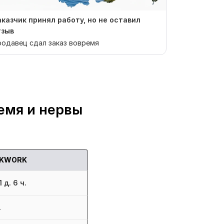
аказчик принял работу, но не оставил
Заказчик п
тзыв
отзыв
одавец сдал заказ вовремя
Продавец сд
емя и нервы
KWORK
 д. 6 ч.
.