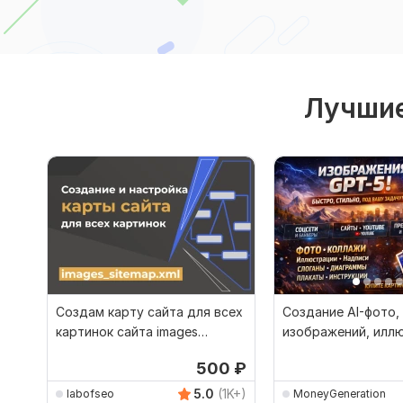
Лучшие
Создам карту сайта для всех
Создание AI-фото,
картинок сайта images
изображений, илл
sitemap.xml
ИИ картинки на за
500
₽
5.0
(1K+)
labofseo
MoneyGeneration