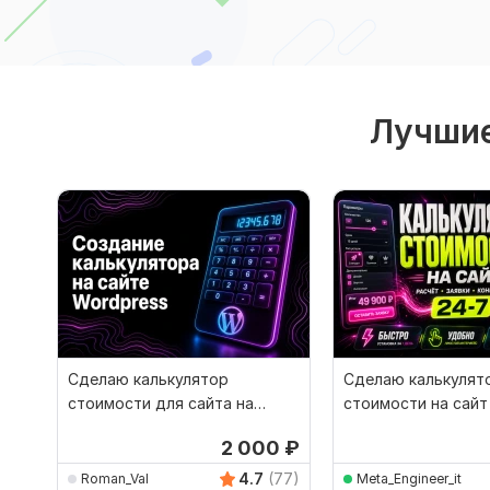
Лучшие
Сделаю калькулятор
Сделаю калькулят
стоимости для сайта на
стоимости на сайт
WordPress
заявок
2 000
₽
4.7
(77)
Roman_Val
Meta_Engineer_it