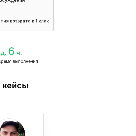
бсуждений
тия возврата в 1 клик
6
д.
ч.
время выполнения
е кейсы