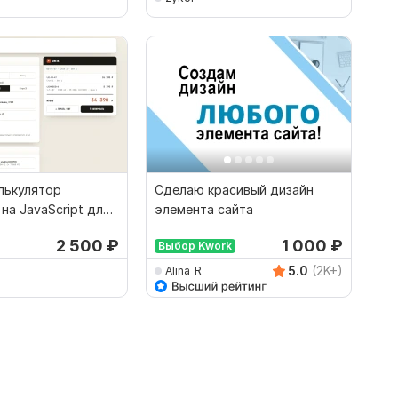
лькулятор
Сделаю красивый дизайн
на JavaScript для
элемента сайта
2 500
₽
1 000
₽
Выбор Kwork
5.0
(2K+)
Alina_R