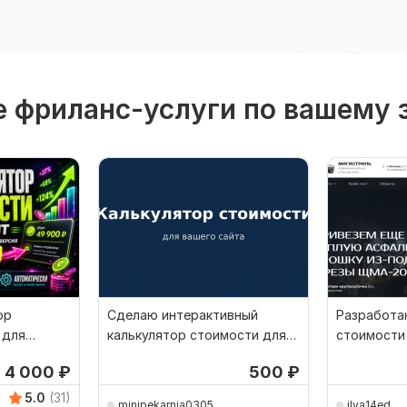
 фриланс-услуги по вашему 
ор
Сделаю интерактивный
Разработа
 для
калькулятор стоимости для
стоимости
сайта
4 000
₽
500
₽
5.0
(31)
minipekarnia0305
ilya14ed