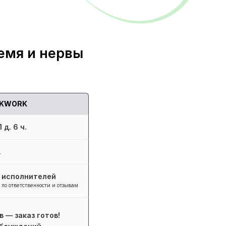
емя и нервы
KWORK
 д. 6 ч.
.
+ исполнителей
 по ответственности и отзывам
в — заказ готов!