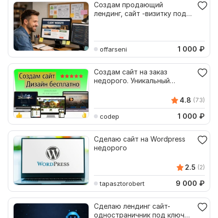
Создам продающий
лендинг, сайт -визитку под
ключ. Недорого
1 000
₽
offarseni
Создам сайт на заказ
недорого. Уникальный
дизайн бесплатно. Под ключ
4.8
(73)
1 000
₽
codep
Сделаю сайт на Wordpress
недорого
2.5
(2)
9 000
₽
tapasztorobert
Сделаю лендинг сайт-
одностраничник под ключ