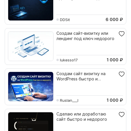
быстро и недорого
6 000
₽
DDSit
Создам сайт-визитку или
лендинг под ключ недорого
1 000
₽
lukesso17
Создам сайт визитку на
WordPress быстро и
недорого
1 000
₽
Ruslan___I
Сделаю или доработаю
сайт быстро и недорого