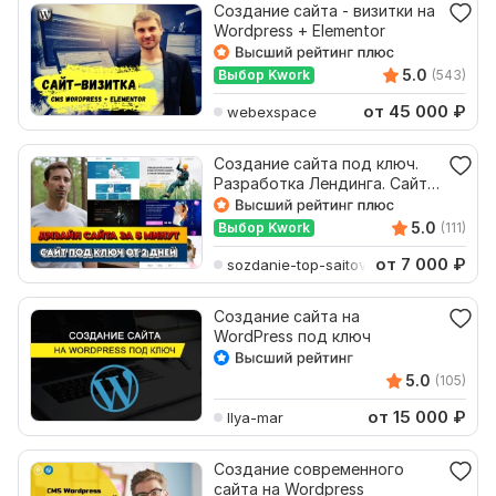
Создание сайта - визитки на
Wordpress + Elementor
5.0
Выбор Kwork
(543)
от 45 000
₽
webexspace
Создание сайта под ключ.
Разработка Лендинга. Сайт
на WordPress, Tilda
5.0
Выбор Kwork
(111)
от 7 000
₽
sozdanie-top-saitov
Создание сайта на
WordPress под ключ
5.0
(105)
от 15 000
₽
Ilya-mar
Создание современного
сайта на Wordpress