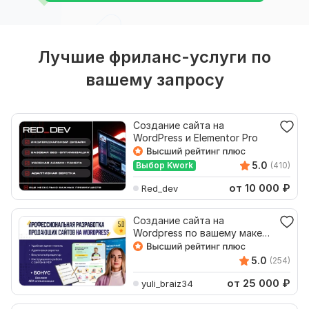
Лучшие фриланс-услуги по
вашему запросу
Создание сайта на
WordPress и Elementor Pro
5.0
Выбор Kwork
(410)
от 10 000
₽
Red_dev
Создание сайта на
Wordpress по вашему макету
или под ключ по запросу
5.0
(254)
от 25 000
₽
yuli_braiz34