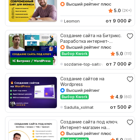
5.0
(2K+)
от 9 000
₽
Leomon
Создание сайта на Битрикс.
Разработка интернет-
магазина на WordPress
5.0
Выбор Kwork
(111)
от 7 000
₽
sozdanie-top-saitov
Создание сайтов на
Wordpress
4.9
Выбор Kwork
(60)
от 500
₽
Sadulla_xolmat
Создание сайта под ключ.
Интернет-магазин на
WordPress, Битрикс, Tilda
5.0
Выбор Kwork
(111)