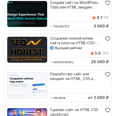
Создам сайт на WordPress
Tilda или HTML лендинг
визитка магазин
4.7
(18)
3 000
₽
Tenshi312
Создание полной копии
сайта клон на HTML-CSS-
PHP
5.0
(150)
25 000
₽
seohonestru
Разработаю сайт или
лендинг на HTML, CSS и
React под ключ
от 2 000
₽
olinaive
Сделаю сайт на HTML CSS
JavaScript