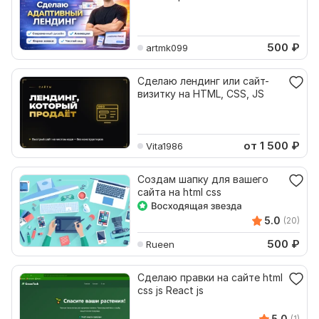
500
₽
artmk099
Сделаю лендинг или сайт-
визитку на HTML, CSS, JS
от 1 500
₽
Vita1986
Создам шапку для вашего
сайта на html css
5.0
(20)
500
₽
Rueen
Сделаю правки на сайте html
css js React js
5.0
(1)