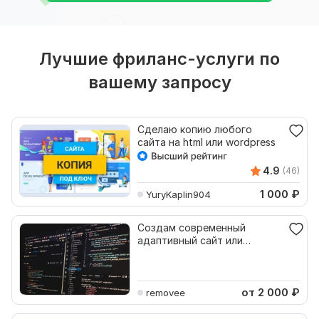
Лучшие фриланс-услуги по
вашему запросу
Сделаю копию любого
сайта на html или wordpress
4.9
(46)
1 000
₽
YuryKaplin904
Создам современный
адаптивный сайт или
лендинг на HTML, CSS,
JavaScrip
от 2 000
₽
removee