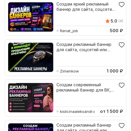
Создам яркий рекламный
баннер для сайта, соцсетей
или рекламы
5.0
(4)
500
₽
Renat_job
Создам рекламный баннер
для сайта, соцсетей или
вакансий
1 000
₽
Zimenkow
Создам современный
рекламный баннер для ВК,
Tg, сайта или рекламы
от 1 500
₽
kislicinaaleksandra
Создам рекламный баннер
для сайта, соцсетей или