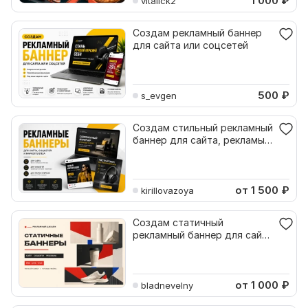
1 000
₽
vitalick2
Создам рекламный баннер
для сайта или соцсетей
500
₽
s_evgen
Создам стильный рекламный
баннер для сайта, рекламы,
соцсетей
от 1 500
₽
kirillovazoya
Создам статичный
рекламный баннер для сайта
или соцсетей
от 1 000
₽
bladnevelny