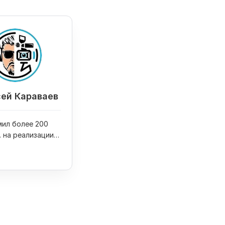
ей Караваев
ил более 200
. на реализации
оектов