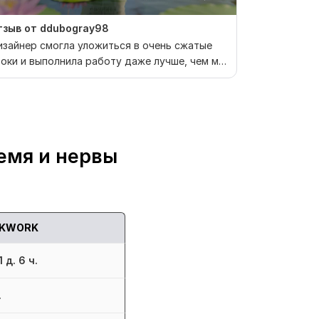
тзыв от ddubogray98
Заказчик п
отзыв
зайнер смогла уложиться в очень сжатые
оки и выполнила работу даже лучше, чем мы
Продавец сд
начально с...
емя и нервы
KWORK
 д. 6 ч.
.