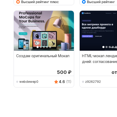
Создам оригинальный Мокап
HTML-мокап лендин
дней: согласовани
разработки
500
₽
о
4.6
(11)
webdewep0
z9262792