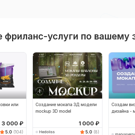
 фриланс-услуги по вашему 
овки или
Создание мокапа 3Д модели
Создам ви
mockup 3D model
дизайна - 
3 000
₽
1 000
₽
5.0
(104)
5.0
(8)
Hedoliss
maryasero