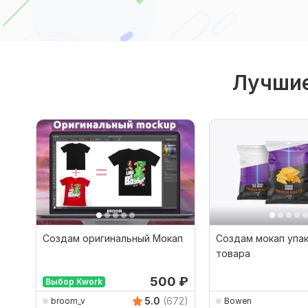
Лучшие
Создам оригинальный Мокап
Создам мокап упак
товара
500
₽
Выбор Kwork
5.0
(672)
broom_v
Bowen