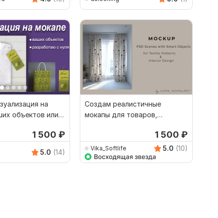
зуализация на
Создам реалистичные
ших объектов или
мокапы для товаров,
уля
интерьера и брендинга
1 500
₽
1 500
₽
5.0
(10)
Vika_Softlife
5.0
(14)