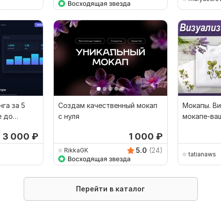
га за 5
Создам качественный мокап
Мокапы. Ви
е до
с нуля
мокапе-ва
создам с н
т 3 000
₽
1 000
₽
5.0
(24)
RikkaGK
tatianaws
Перейти в каталог