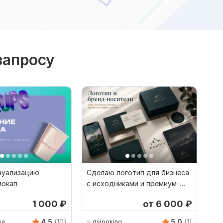
запросу
зуализацию
Сделаю логотип для бизнеса
мокап
с исходниками и премиум-
мокапами
1 000
₽
от 6 000
₽
4.5
(10)
5.0
(1)
va
dslooking