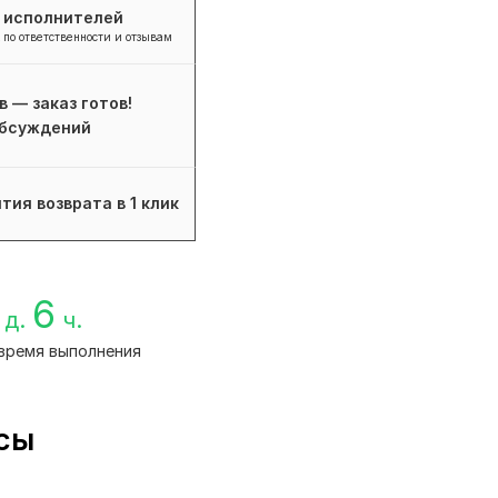
+ исполнителей
 по ответственности и отзывам
в — заказ готов!
бсуждений
тия возврата в 1 клик
6
д.
ч.
время выполнения
йсы