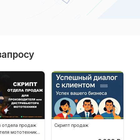
запросу
я отдела продаж
Скрипт продаж
теля мототехники.
ция