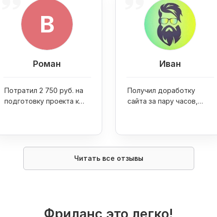
B
Роман
Иван
Потратил 2 750 руб. на
Получил доработку
подготовку проекта к
сайта за пару часов,
запуску и стартовую
посетителей за 500 руб.
площадку по созданию
и 50 пресс-релизов за
репутации
750 руб.
Читать все отзывы
Фриланс это легко!