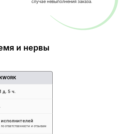
случае невыполнения заказа.
емя и нервы
KWORK
 д. 5 ч.
.
+ исполнителей
 по ответственности и отзывам