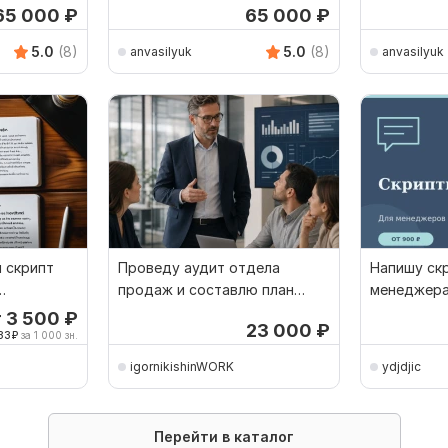
65 000
₽
65 000
₽
5.0
(8)
5.0
(8)
anvasilyuk
anvasilyuk
 скрипт
Проведу аудит отдела
Напишу ск
продаж и составлю план
менеджера
Н
роста
бота
т 3 500
₽
23 000
₽
33
₽
за 1 000 зн.
igornikishinWORK
ydjdjic
Перейти в каталог