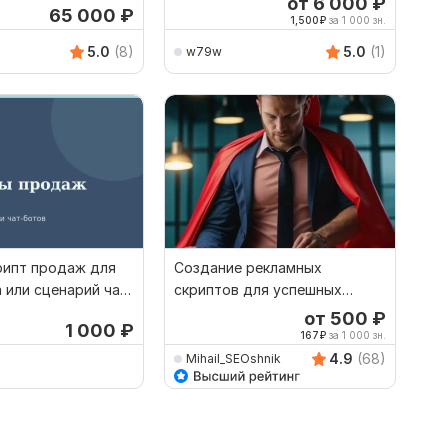
от 6 000
₽
65 000
₽
1,500
₽
за 1 000 зн.
5.0
(8)
5.0
(1)
w79w
рипт продаж для
Создание рекламных
 или сценарий чат-
скриптов для успешных
кампаний
от 500
₽
1 000
₽
167
₽
за 1 000 зн.
4.9
(68)
Mihail_SEOshnik