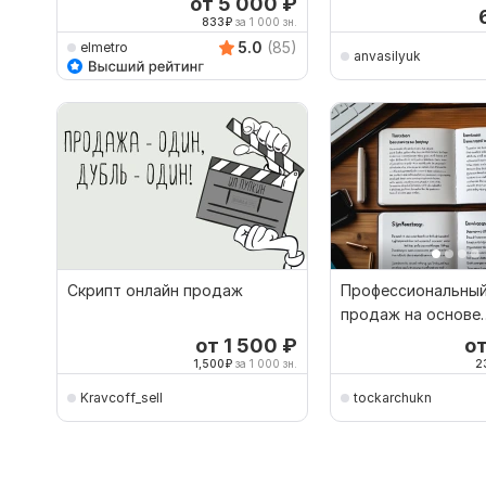
от 5 000
₽
833
₽
за 1 000 зн.
5.0
(85)
elmetro
anvasilyuk
Скрипт онлайн продаж
Профессиональный
продаж на основе
методологии СПИ
от 1 500
₽
о
1,500
₽
за 1 000 зн.
2
Kravcoff_sell
tockarchukn