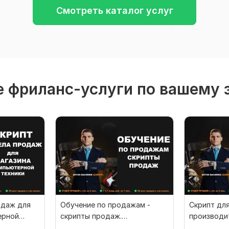
Смотреть каталог услуг
 фриланс-услуги по вашему 
одаж для
Обучение по продажам -
Скрипт дл
ерной
скрипты продаж.
производи
ация
Консультация. Тренинг
Консульта