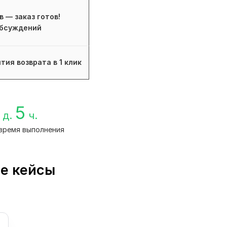
в — заказ готов!
бсуждений
тия возврата в 1 клик
5
д.
ч.
время выполнения
ые кейсы