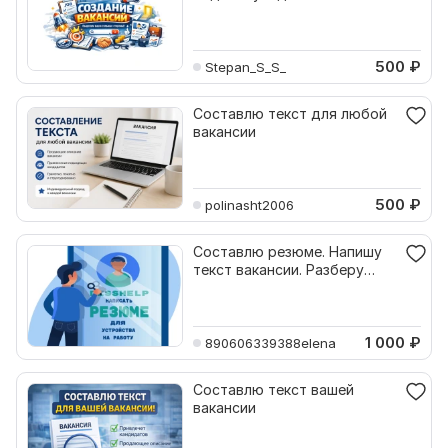
500
₽
Stepan_S_S_
Составлю текст для любой
вакансии
500
₽
polinasht2006
Составлю резюме. Напишу
текст вакансии. Разберу
отклики
1 000
₽
890606339388elena
Составлю текст вашей
вакансии