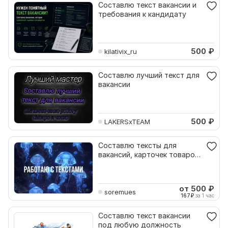
Составлю текст вакансии и
требования к кандидату
500
₽
kilativix_ru
Составлю лучший текст для
вакансии
500
₽
LAKERSxTEAM
Составлю тексты для
вакансий, карточек товаров
и т.п
от 500
₽
soremues
167
₽
за 1 час
Составлю текст вакансии
под любую должность