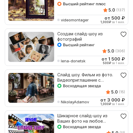
5.0
(137)
от 500
₽
videomontager
1,000
₽
за 1 мин.
Создам слайд-шоу из
фотографий
5.0
(306)
от 1 500
₽
lena-donetsk
500
₽
за 1 мин.
Слайд шоу. Фильм из фото.
Видеоприглашение с
креативным подходом
5.0
(15)
от 3 000
₽
NikolayAdamov
1,000
₽
за 1 мин.
Шикарное слайд-шоу из
Ваших фото на любое
мероприятие
5.0
(11)