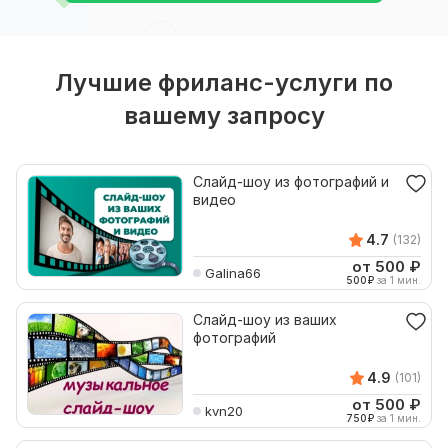
Лучшие фриланс-услуги по
вашему запросу
Слайд-шоу из фотографий и
видео
4.7
(132)
от 500
₽
Galina66
500
₽
за 1 мин.
Слайд-шоу из ваших
фотографий
4.9
(101)
от 500
₽
kvn20
750
₽
за 1 мин.