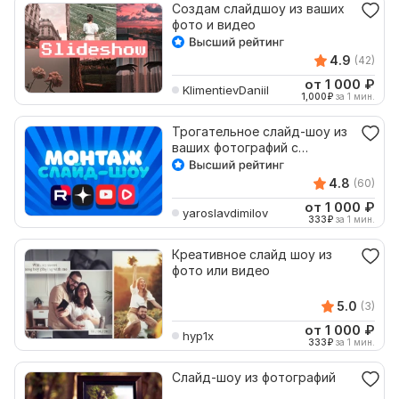
Создам слайдшоу из ваших
фото и видео
4.9
(42)
от 1 000
₽
KlimentievDaniil
1,000
₽
за 1 мин.
Трогательное слайд-шоу из
ваших фотографий с
профессиональным
монтажом
4.8
(60)
от 1 000
₽
yaroslavdimilov
333
₽
за 1 мин.
Креативное слайд шоу из
фото или видео
5.0
(3)
от 1 000
₽
hyp1x
333
₽
за 1 мин.
Слайд-шоу из фотографий