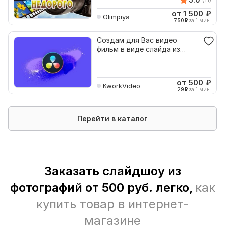
от 1 500
₽
Olimpiya
750
₽
за 1 мин.
Создам для Вас видео
фильм в виде слайда из
ваших цифровых фотографий
от 500
₽
KworkVideo
29
₽
за 1 мин.
Перейти в каталог
Заказать слайдшоу из
фотографий от 500 руб. легко,
как
купить товар в интернет-
магазине