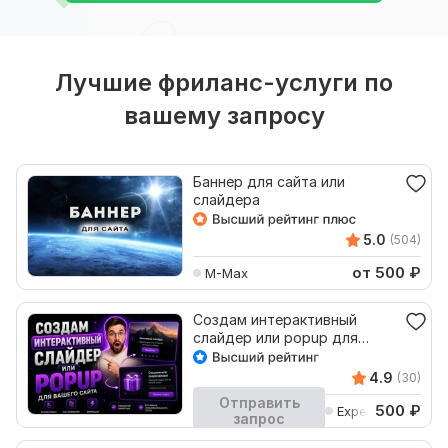
Лучшие фриланс-услуги по
вашему запросу
Баннер для сайта или
слайдера
5.0
(504)
от 500
₽
M-Max
Создам интерактивный
слайдер или popup для
вашего сайта
4.9
(30)
Отправить
500
₽
ExpertWeb
запрос
Кворк остановлен