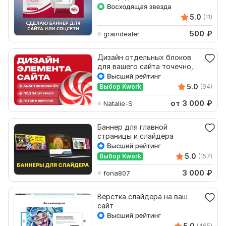
соцсети
5.0
(11)
500
₽
graindealer
Дизайн отдельных блоков
для вашего сайта точечно, в
стиль, под верстку
5.0
Выбор Kwork
(94)
от 3 000
₽
Natalie-S
Баннер для главной
страницы и слайдера
5.0
Выбор Kwork
(157)
3 000
₽
fona807
Вёрстка слайдера на ваш
сайт
5.0
(465)