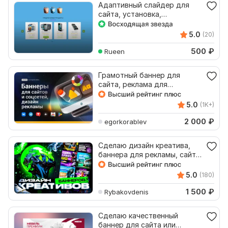
Адаптивный слайдер для
сайта, установка,
настройка, стилизация
5.0
(20)
500
₽
Rueen
Грамотный баннер для
сайта, реклама для
интернет-магазина, дизайн
5.0
(1K+)
2 000
₽
egorkorablev
Сделаю дизайн креатива,
баннера для рекламы, сайта,
соцсетей
5.0
(180)
1 500
₽
Rybakovdenis
Сделаю качественный
баннер для сайта или