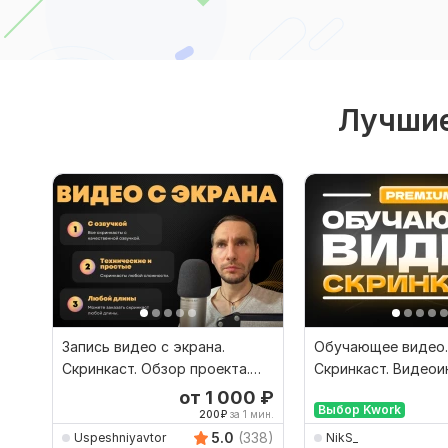
Лучшие
Запись видео с экрана.
Обучающее видео.
Скринкаст. Обзор проекта.
Скринкаст. Видеои
Видео для канала
Обзор сайта, при
от 1 000
₽
Выбор Kwork
200
₽
за 1 мин.
5.0
(338)
Uspeshniyavtor
NikS_