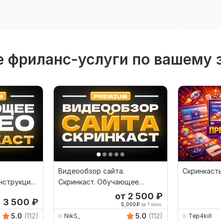
 фриланс-услуги по вашему 
Видеообзор сайта.
Скринкаст
нструкция.
Скринкаст. Обучающее
ложения
видео. Обзор сайта
от 2 500
₽
3 500
₽
5,000
₽
за 1 мин.
5.0
(112)
5.0
(112)
NikS_
Tep4kill