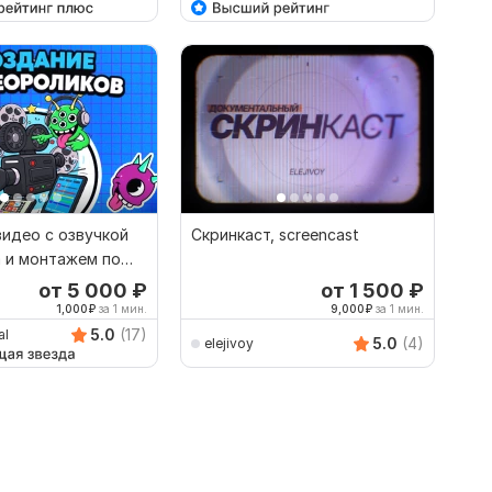
идео с озвучкой
Скринкаст, screencast
а и монтажем по
енарию
от 5 000
₽
от 1 500
₽
1,000
₽
за 1 мин.
9,000
₽
за 1 мин.
5.0
(17)
al
5.0
(4)
elejivoy