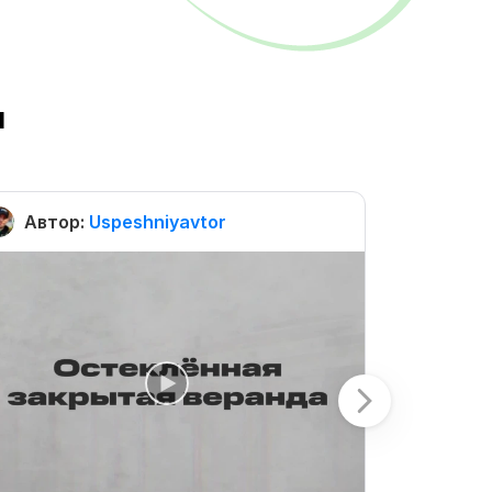
ы
Автор:
Uspeshniyavtor
Автор