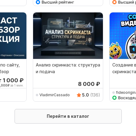
по сайту,
Анализ скринкаста: структура
Создание в
бзор
и подача
скринкаст
вашему сц
т 1 000
₽
8 000
₽
1,000
₽
за 1 мин.
fideoorigin
5.0
(136)
VladimirCassado
Перейти в каталог