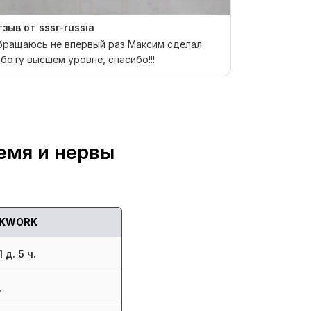
зыв от sssr-russia
Отзыв от v
бращаюсь не впервый раз Максим сделал
Заказ выпол
боту высшем уровне, спасибо!!!
попаданием 
емя и нервы
KWORK
 д. 5 ч.
.