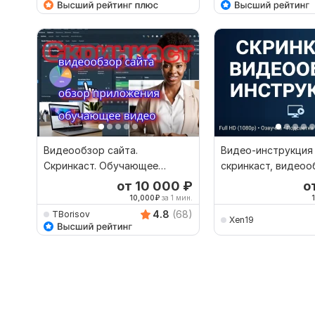
Видеообзор сайта.
Видео-инструкция 
Скринкаст. Обучающее
скринкаст, видеоо
видео. Обзор приложения
от 10 000
₽
о
10,000
₽
за 1 мин.
4.8
(68)
TBorisov
Xen19