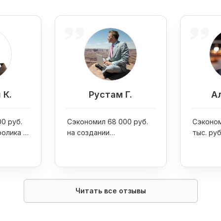
 К.
Рустам Г.
Ал
0 руб.
Сэкономил 68 000 руб.
Сэконом
ролика и
на создании
тыс. ру
 Youtube
видеоролика для
бизнеса
Читать все отзывы