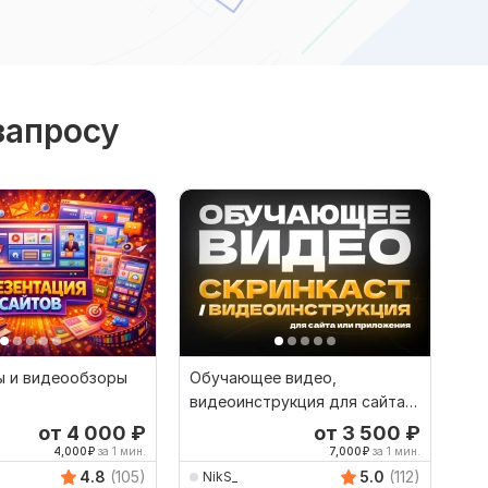
запросу
ы и видеообзоры
Обучающее видео,
видеоинструкция для сайта
или приложения. Скринкаст
от 4 000
₽
от 3 500
₽
4,000
₽
за 1 мин.
7,000
₽
за 1 мин.
4.8
(105)
5.0
(112)
NikS_