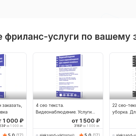
 фриланс-услуги по вашему 
н заказать,
4 сео текста.
22 сео-тек
ивка
Видеонаблюдение. Услуги
уборка. Дл
видеонаблюдения. Для
основных 
т 1 000
₽
от 1 500
₽
главной
23
₽
за 1 000 зн.
316
₽
за 1 000 зн.
5.0
(17)
5.0
(17)
aleksand-viktorovih
aleksand-v