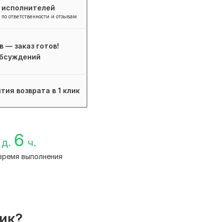
+ исполнителей
 по ответственности и отзывам
в — заказ готов!
бсуждений
тия возврата в 1 клик
6
д.
ч.
время выполнения
лик?