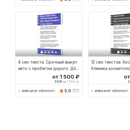
4 сео текста. Срочный выкуп
12 сео текстов. Ко
авто с пробегом дорого. Для
Клиника косметоло
главной
косметологии
от 1 500
₽
о
310
₽
за 1 000 зн.
2
5.0
(17)
aleksand-viktorovih
aleksand-viktorovih