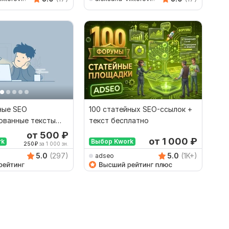
ные SEO
100 статейных SEO-ссылок +
ованные тексты
текст бесплатно
о сайта
от 500
₽
от 1 000
₽
rk
Выбор Kwork
250
₽
за 1 000 зн.
5.0
(297)
5.0
(1K+)
adseo