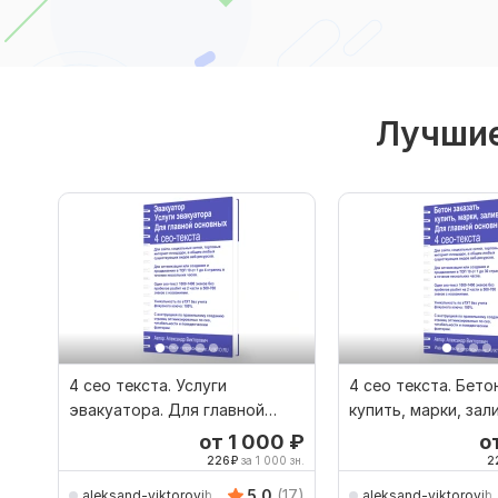
Лучшие
4 сео текста. Услуги
4 сео текста. Бето
эвакуатора. Для главной
купить, марки, зал
основных
от 1 000
₽
о
226
₽
за 1 000 зн.
2
5.0
(17)
aleksand-viktorovih
aleksand-viktorovih