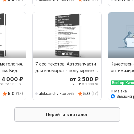
сметология.
7 сео текстов. Автозапчасти
Качествен
гии. Виды
для иномарок - популярные.
оптимизир
Европа
для Вашег
т 4 000
₽
от 2 500
₽
Выбор Kwo
61
₽
за 1 000 зн.
299
₽
за 1 000 зн.
Maiska
5.0
(17)
5.0
(17)
aleksand-viktorovih
Перейти в каталог