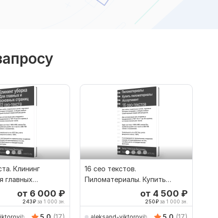
запросу
ста. Клининг
16 сео текстов.
я главных
Пиломатериалы. Купить
страниц
пиломатериалы. Ассортимент
от 6 000
₽
от 4 500
₽
243
₽
за 1 000 зн.
250
₽
за 1 000 зн.
5.0
(17)
5.0
(17)
iktorovih
aleksand-viktorovih