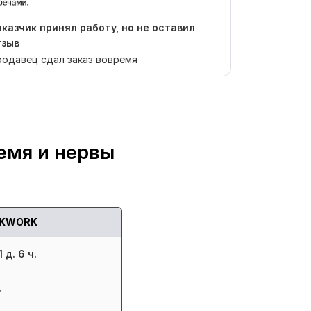
аказчик принял работу, но не оставил
Отзыв от Sp
тзыв
Заказывали 
одавец сдал заказ вовремя
работа выпо
статей хорош
емя и нервы
KWORK
 д. 6 ч.
.