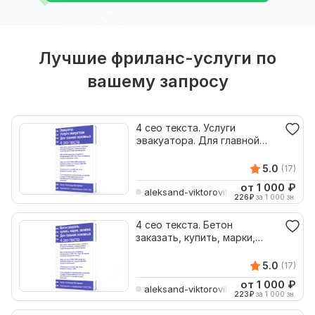
Лучшие фриланс-услуги по
вашему запросу
4 сео текста. Услуги
эвакуатора. Для главной
основных
5.0
(17)
от 1 000
₽
aleksand-viktorovih
226
₽
за 1 000 зн.
4 сео текста. Бетон
заказать, купить, марки,
заливка
5.0
(17)
от 1 000
₽
aleksand-viktorovih
223
₽
за 1 000 зн.