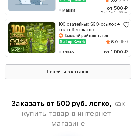
от 500
₽
Maiska
250
₽
за 1 000 зн.
100 статейных SEO-ссылок +
текст бесплатно
5.0
Выбор Kwork
(1K+)
от 1 000
₽
adseo
Перейти в каталог
Заказать от 500 руб. легко,
как
купить товар в интернет-
магазине