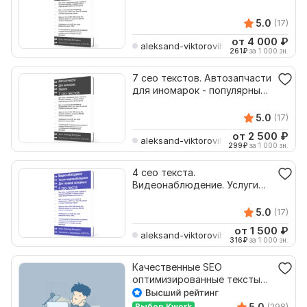
косметологии. Виды
косметологии
5.0
(17)
от 4 000
₽
aleksand-viktorovih
261
₽
за 1 000 зн.
7 сео текстов. Автозапчасти
для иномарок - популярные.
Европа
5.0
(17)
от 2 500
₽
aleksand-viktorovih
299
₽
за 1 000 зн.
4 сео текста.
Видеонаблюдение. Услуги
видеонаблюдения. Для
главной
5.0
(17)
от 1 500
₽
aleksand-viktorovih
316
₽
за 1 000 зн.
Качественные SEO
оптимизированные тексты
для Вашего сайта
5.0
Выбор Kwork
(298)