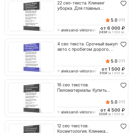
22 сео-текста. Клининг
уборка. Для главных
основных страниц
5.0
(17)
от 6 000
₽
aleksand-viktorovih
243
₽
за 1 000 зн.
4 сео текста. Срочный выкуп
авто с пробегом дорого.
Для главной
5.0
(17)
от 1 500
₽
aleksand-viktorovih
310
₽
за 1 000 зн.
16 сео текстов.
Пиломатериалы. Купить
пиломатериалы.
Ассортимент
5.0
(17)
от 4 500
₽
aleksand-viktorovih
250
₽
за 1 000 зн.
12 сео текстов.
Косметология. Клиника