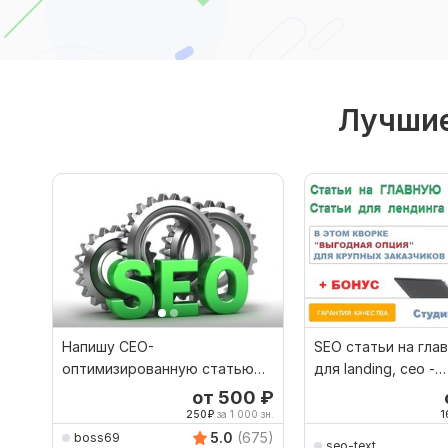
Лучшие
Напишу СЕО-
SEO статьи на гла
оптимизированную статью
для landing, сео -
до 2000 символов
оптимизированные
от 500
₽
250
₽
за 1 000 зн.
1
5.0
(675)
boss69
seo-text