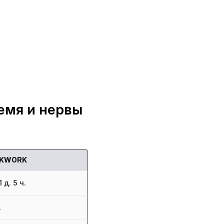
емя и нервы
KWORK
 д. 5 ч.
.