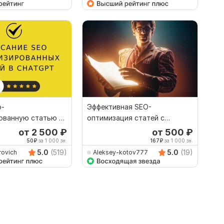
o-
Эффективная SEO-
ованную статью с
оптимизация статей с
ИИ
ключевыми словами
от 2 500
₽
от 500
₽
50
₽
за 1 000 зн.
167
₽
за 1 000 зн.
5.0
(519)
5.0
(19)
rovich
Aleksey-kotov777