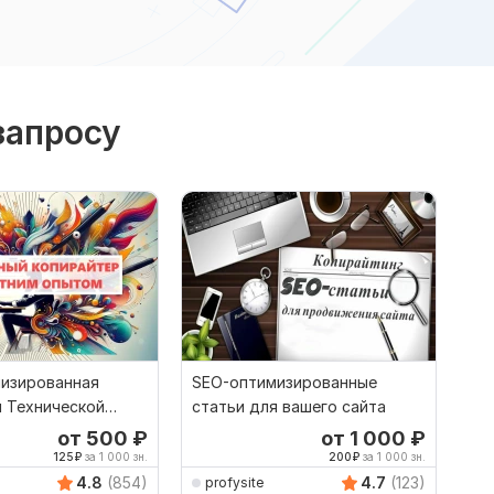
запросу
изированная
SEO-оптимизированные
я Технической
статьи для вашего сайта
ии
от 500
₽
от 1 000
₽
125
₽
за 1 000 зн.
200
₽
за 1 000 зн.
4.8
(854)
4.7
(123)
profysite