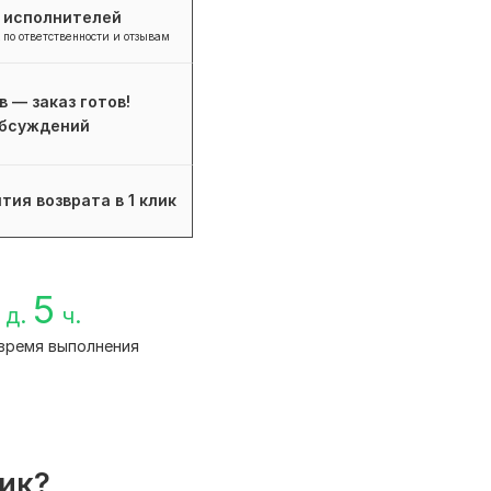
+ исполнителей
 по ответственности и отзывам
в — заказ готов!
бсуждений
тия возврата в 1 клик
5
д.
ч.
время выполнения
лик?