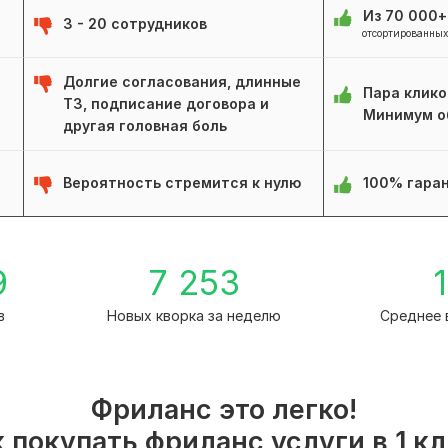
Из 70 000
3 - 20 сотрудников
отсортированных
Долгие согласования, длинные
Пара клико
ТЗ, подписание договора и
Минимум о
другая головная боль
Вероятность стремится к нулю
100% гаран
9
7 253
1
в
Новых кворка за неделю
Среднее 
Фриланс это легко!
 покупать фриланс услуги в 1 к