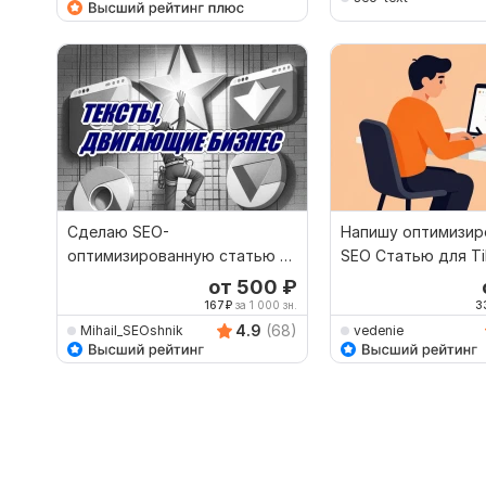
Сделаю SEO-
Напишу оптимизи
оптимизированную статью о
SEO Статью для Ti
путешествиях для Яндекс
помощью ИИ
от 500
₽
Дзен
167
₽
за 1 000 зн.
3
4.9
(68)
Mihail_SEOshnik
vedenie