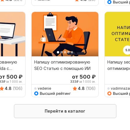
рованную
Напишу оптимизированную
Напишу se
lda с
SEO Статью с помощью ИИ
оптимизир
помощью 
от 500
₽
от 500
₽
33
₽
за 1 000 зн.
333
₽
за 1 000 зн.
4.8
(106)
4.8
(106)
vedenie
vadimnaza
Перейти в каталог