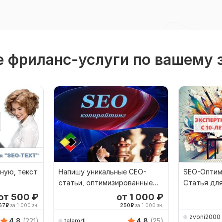
 фриланс-услуги по вашему 
вную, текст
Напишу уникальные СЕО-
SEO-Оптим
статьи, оптимизированные
Статья дл
под поисковые системы
Информац
от 500
₽
от 1 000
₽
67
₽
за 1 000 зн.
250
₽
за 1 000 зн.
zvoni2000
4.8
(221)
4.8
(25)
talamdl