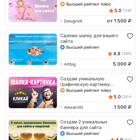
5.0
(128)
от 1 500
₽
DesignVA
Сделаю шапку для вашего
сайта
4.8
(385)
5 000
₽
Artbig
Создам уникальную
графическую картинку-
шапку для сайта
5.0
(2K+)
1 500
₽
AlexanSD
Создам 2 уникальных
баннера для сайта
4.9
(50)