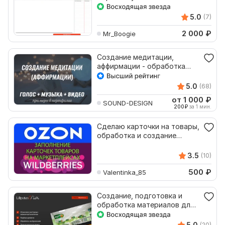
5.0
(7)
2 000
₽
Mr_Boogie
Создание медитации,
аффирмации - обработка
голоса, музыка, видео
5.0
(68)
от 1 000
₽
SOUND-DESIGN
200
₽
за 1 мин.
Сделаю карточки на товары,
обработка и создание
изображений
3.5
(10)
500
₽
Valentinka_85
Создание, подготовка и
обработка материалов для
печати
5.0
(20)