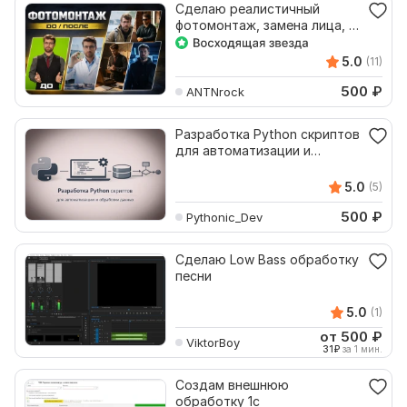
Сделаю реалистичный
фотомонтаж, замена лица, AI
обработка
5.0
(11)
500
₽
ANTNrock
Разработка Python скриптов
для автоматизации и
обработки данных
5.0
(5)
500
₽
Pythonic_Dev
Сделаю Low Bass обработку
песни
5.0
(1)
от 500
₽
ViktorBoy
31
₽
за 1 мин.
Создам внешнюю
обработку 1с