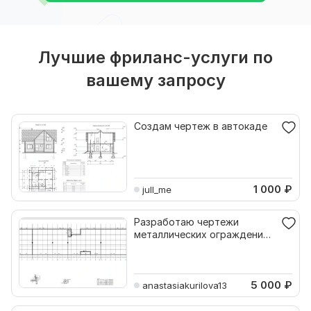
Лучшие фриланс-услуги по
вашему запросу
Создам чертеж в автокаде
1 000
₽
jull_me
Разработаю чертежи
металлических ограждений
парапета в Автокаде
5 000
₽
anastasiakurilova13