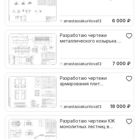
Автокаде
6 000
₽
anastasiakurilova13
Разработаю чертежи
металлического козырька в
Автокаде
7 000
₽
anastasiakurilova13
Разработаю чертежи
армирования плит
перекрытия в Автокаде
18 000
₽
anastasiakurilova13
Разработаю чертежи КЖ
монолитных лестниц в
Автокаде