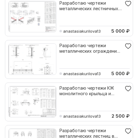
Разработаю чертежи
металлических лестничных
ограждений в Автокаде
5 000
₽
anastasiakurilova13
Разработаю чертежи
металлических ограждений
балконов в Автокаде
5 000
₽
anastasiakurilova13
Разработаю чертежи КЖ
монолитного крыльца и
пандуса в Автокаде
2 500
₽
anastasiakurilova13
Разработаю чертежи
металлических лестниц в