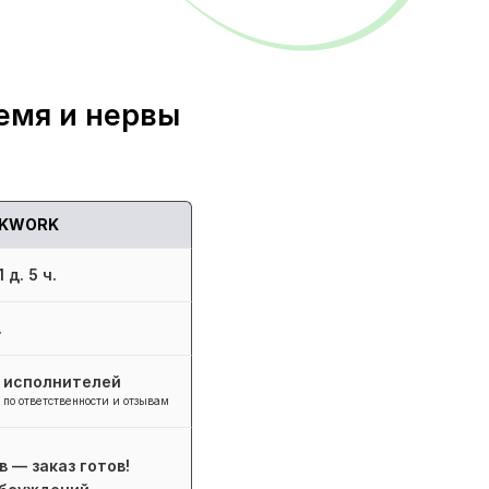
емя и нервы
KWORK
 д. 5 ч.
.
+ исполнителей
 по ответственности и отзывам
в — заказ готов!