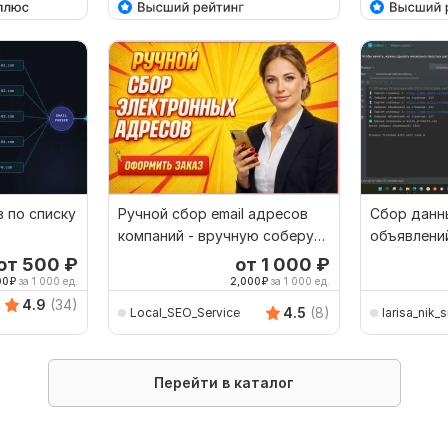
в по списку
Ручной сбор email адресов
Сбор данн
компаний - вручную соберу
объявлений
email адреса
адреса, сс
от 500
₽
от 1 000
₽
00
₽
за 1 000 ед.
2,000
₽
за 1 000 ед.
4.9
(34)
4.5
(8)
Local_SEO_Service
larisa_nik_
Перейти в каталог