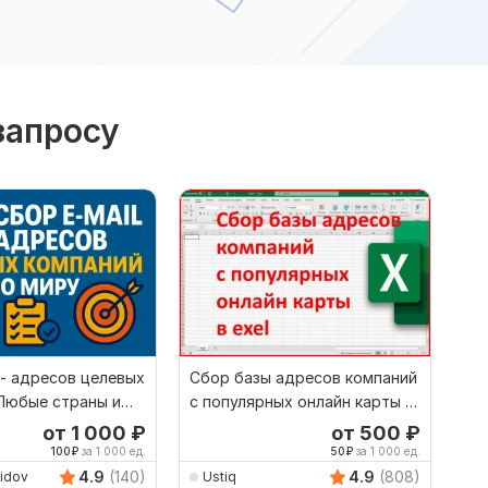
запросу
 - адресов целевых
Сбор базы адресов компаний
 Любые страны и
с популярных онлайн карты в
exel
от 1 000
₽
от 500
₽
100
₽
за 1 000 ед.
50
₽
за 1 000 ед.
4.9
(140)
4.9
(808)
idov
Ustiq