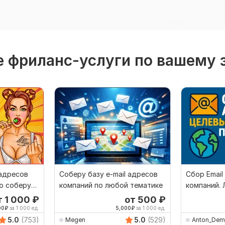
 фриланс-услуги по вашему 
 адресов
Соберу базу e-mail адресов
Сбор Email
ю соберу
компаний по любой тематике
компаний.
параметры
т 1 000
₽
от 500
₽
00
₽
за 1 000 ед.
5,000
₽
за 1 000 ед.
5.0
(753)
5.0
(529)
Megen
Anton_Dem