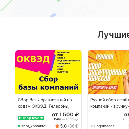
Лучшие
Сбор базы организаций по
Ручной сбор email
кодам ОКВЭД. Телефоны,
компаний - вручну
email, сайт, адрес
email адреса
от 1 500
₽
о
Выбор Kwork
150
₽
за 1 000 ед.
2,0
5.0
(864)
sbor_kontaktov
Hogsmeade