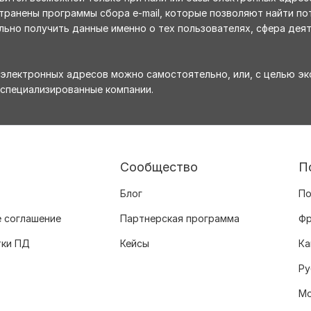
ранены программы сбора e-mail, которые позволяют найти пот
льно получить данные именно о тех пользователях, сфера деят
электронных адресов можно самостоятельно, или, с целью эко
специализированные компании.
Сообщество
П
Блог
По
 соглашение
Партнерская программа
Фр
тки ПД
Кейсы
Ка
Ру
Мо