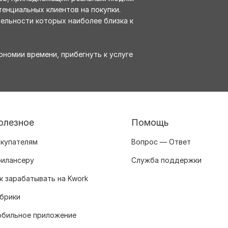
енциальных клиентов на покупки.
ельности которых наиболее близка к
номии времени, прибегнуть к услуге
олезное
Помощь
купателям
Вопрос — Ответ
илансеру
Служба поддержки
к зарабатывать на Kwork
брики
бильное приложение