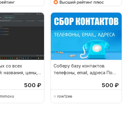
ых со всех
Соберу базу контактов.
: названия, цены,
телефоны, email, адреса По
ылки, Excel
вашему запросу
500
₽
500
₽
smirnova
row1zee