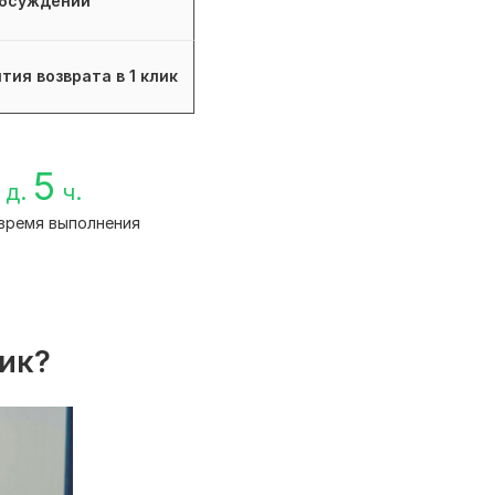
бсуждений
тия возврата в 1 клик
5
д.
ч.
время выполнения
лик?