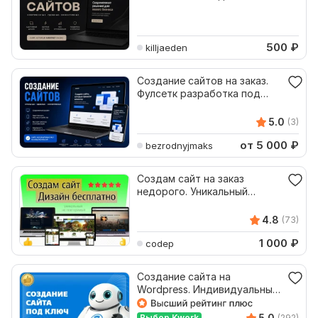
500
₽
killjaeden
Создание сайтов на заказ.
Фулсетк разработка под
ключ
5.0
(3)
от 5 000
₽
bezrodnyjmaks
Создам сайт на заказ
недорого. Уникальный
дизайн бесплатно. Под ключ
4.8
(73)
1 000
₽
codep
Создание сайта на
Wordpress. Индивидуальный
дизайн. Качество. Под ключ
5.0
Выбор Kwork
(292)