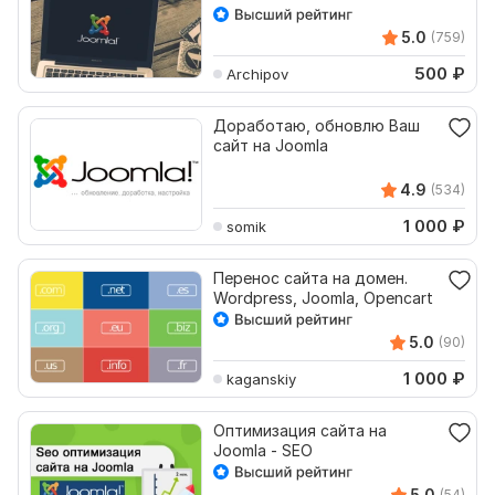
5.0
(759)
500
₽
Archipov
Доработаю, обновлю Ваш
сайт на Joomla
4.9
(534)
1 000
₽
somik
Перенос сайта на домен.
Wordpress, Joomla, Opencart
5.0
(90)
1 000
₽
kaganskiy
Оптимизация сайта на
Joomla - SEO
5.0
(54)