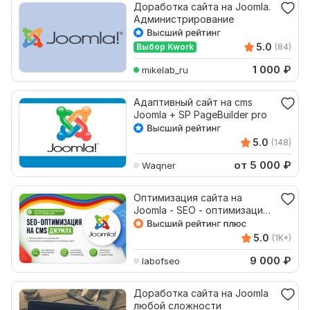
Доработка сайта на Joomla.
Администрирование
5.0
Выбор Kwork
(84)
1 000
₽
mikelab_ru
Адаптивный сайт на cms
Joomla + SP PageBuilder pro
5.0
(148)
от 5 000
₽
Waqner
Оптимизация сайта на
Joomla - SEO - оптимизация
на CMS Джумла 10 стр
5.0
(1K+)
9 000
₽
labofseo
Доработка сайта на Joomla
любой сложности