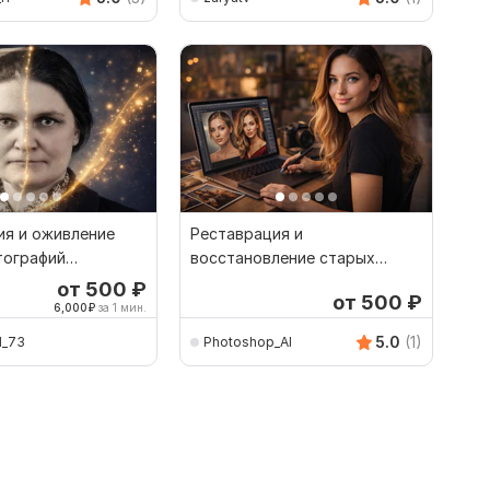
ия и оживление
Реставрация и
тографий
восстановление старых
ю
фотографий
от 500
₽
от 500
₽
6,000
₽
за 1 мин.
5.0
(1)
N_73
Photoshop_AI