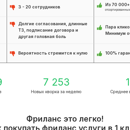
Из 70 000
3 - 20 сотрудников
отсортированных
Долгие согласования, длинные
Пара клико
ТЗ, подписание договора и
Минимум о
другая головная боль
Вероятность стремится к нулю
100% гаран
9
7 253
1
в
Новых кворка за неделю
Среднее 
Фриланс это легко!
 покупать фриланс услуги в 1 к