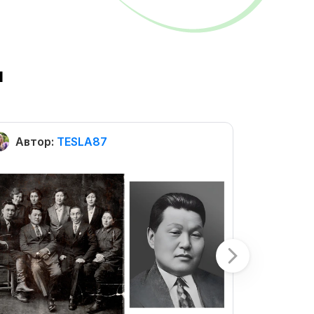
ы
Автор:
TESLA87
Автор