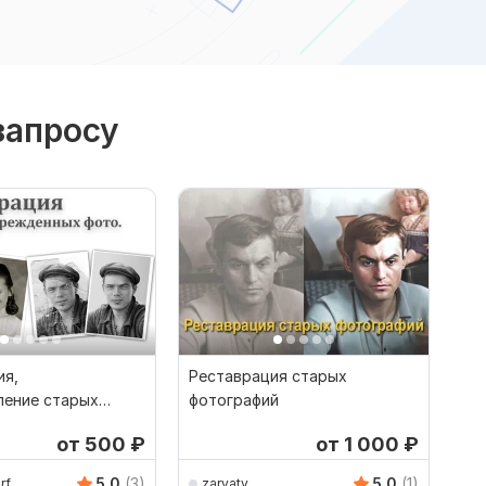
запросу
ия,
Реставрация старых
ление старых
фотографий
й
от 500
₽
от 1 000
₽
5.0
(3)
5.0
(1)
rf
zaryatv