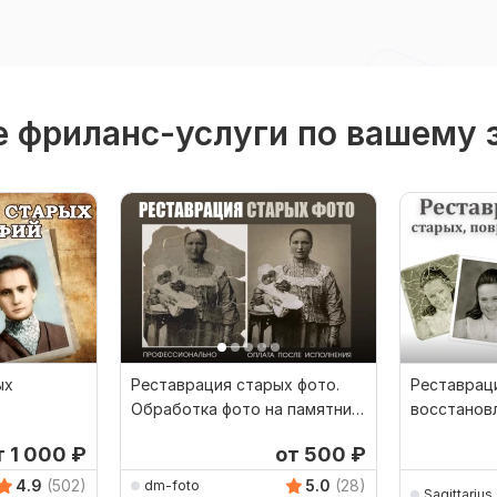
 фриланс-услуги по вашему 
ых
Реставрация старых фото.
Реставрац
Обработка фото на памятник.
восстанов
Профессионально
фотографи
т 1 000
₽
от 500
₽
4.9
(502)
5.0
(28)
dm-foto
Sagittarius_