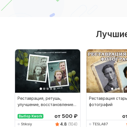
Лучшие
Реставрация, ретушь,
Реставрация стар
улучшение, восстановление
фотографий
старых фотографий
от 500
₽
о
Выбор Kwork
4.8
(104)
Stiksiy
TESLA87