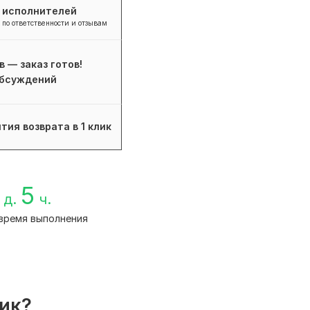
+ исполнителей
 по ответственности и отзывам
в — заказ готов!
бсуждений
тия возврата в 1 клик
5
д.
ч.
время выполнения
лик?