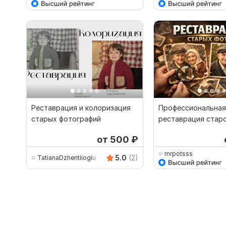
Реставрация и колоризация
Профессиональная
старых фотографий
реставрация стар
от 500
₽
mrpotsss
5.0
(2)
TatianaDzheritlioglu