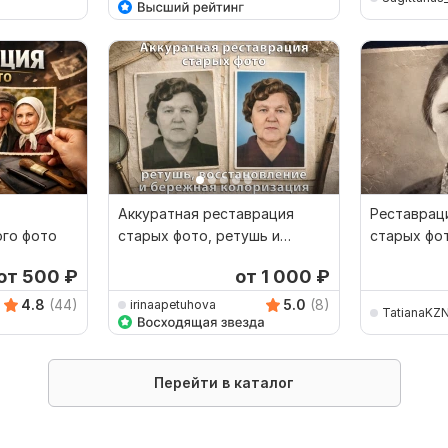
Аккуратная реставрация
Реставрац
ого фото
старых фото, ретушь и
старых фо
колоризация
нейросеть
от 500
₽
от 1 000
₽
4.8
(44)
5.0
(8)
irinaapetuhova
TatianaKZ
Перейти в каталог