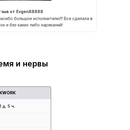
тзыв от Evgen88888
Отзыв от co
асибо большое исполнителю!!! Все сделала в
Хорошая раб
ок и без каких либо нареканий!
емя и нервы
KWORK
 д. 5 ч.
.