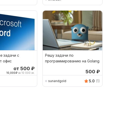
е задачи с
Решу задачи по
т офис
программированию на Golang
от 500
₽
500
₽
10,000
₽
за 10 000 зн.
5.0
(1)
sunandgold