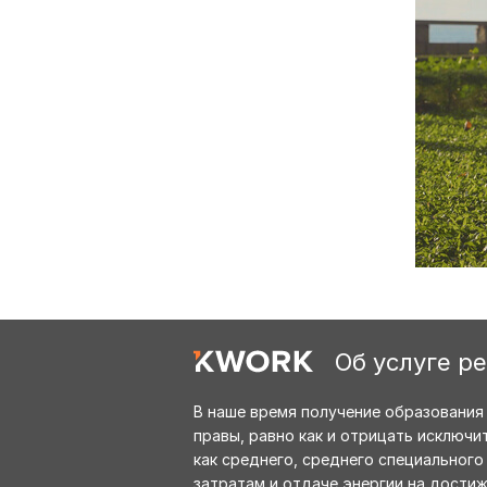
Об услуге р
В наше время получение образования 
правы, равно как и отрицать исключи
как среднего, среднего специального
затратам и отдаче энергии на достиж