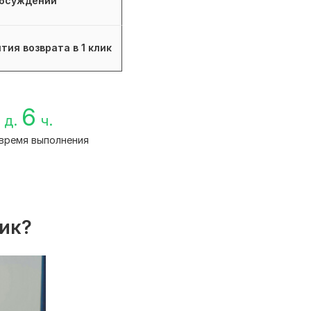
бсуждений
тия возврата в 1 клик
6
д.
ч.
время выполнения
лик?