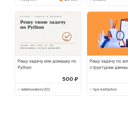
Решу задачу или домашку по
Решу задачу по ал
Python
структурам данных
C# или Python
500
₽
edemuseinov322
ilya-kartashov