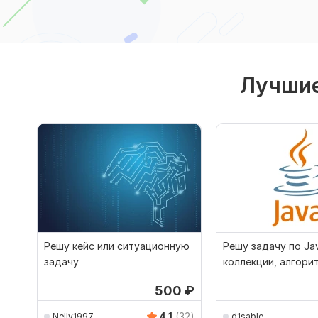
Лучшие
Решу кейс или ситуационную
Решу задачу по Ja
задачу
коллекции, алгори
500
₽
4.1
(32)
Nelly1997
d1sable