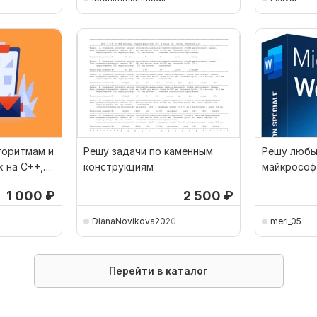
горитмам и
Решу задачи по каменным
Решу любы
 на C++,
конструкциям
майкрософ
1 000
₽
2 500
₽
DianaNovikova2020
meri_05
Перейти в каталог