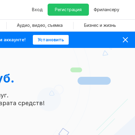
Вход
Регистрация
Фрилансеру
Аудио, видео, съемка
Бизнес и жизнь
м аккаунте!
Установить
уб.
уг.
врата средств!