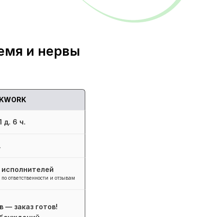
емя и нервы
KWORK
 д. 6 ч.
.
+ исполнителей
 по ответственности и отзывам
в — заказ готов!