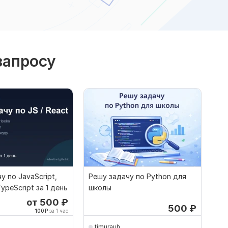
запросу
у по JavaScript,
Решу задачу по Python для
ypeScript за 1 день
школы
от 500
₽
500
₽
100
₽
за 1 час
timurauh