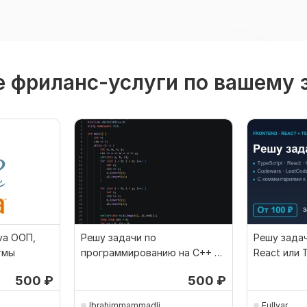
 фриланс-услуги по вашему 
va ООП,
Решу задачи по
Решу задач
тмы
программированию на С++ и
React или T
лабораторные задание
500
₽
500
₽
Ibrahimmammadli
Fullvar