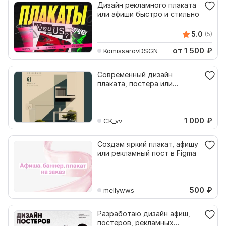
Дизайн рекламного плаката
или афиши быстро и стильно
5.0
(5)
от 1 500
₽
KomissarovDSGN
Современный дизайн
плаката, постера или
рекламной афиши
1 000
₽
CK_vv
Создам яркий плакат, афишу
или рекламный пост в Figma
500
₽
mellywws
Разработаю дизайн афиш,
постеров, рекламных