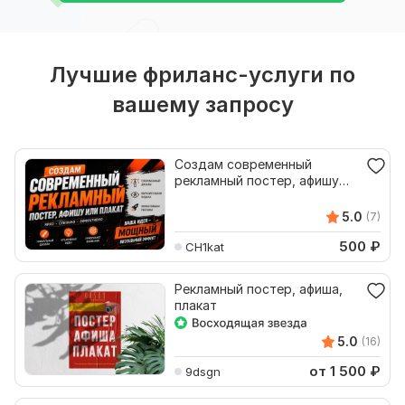
Лучшие фриланс-услуги по
вашему запросу
Создам современный
рекламный постер, афишу
или плакат
5.0
(7)
500
₽
CH1kat
Рекламный постер, афиша,
плакат
5.0
(16)
от 1 500
₽
9dsgn