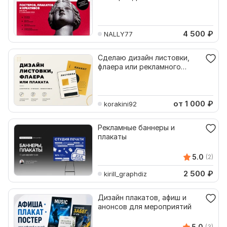
плакатов и креативов
4 500
₽
NALLY77
Сделаю дизайн листовки,
флаера или рекламного
плаката
от 1 000
₽
korakini92
Рекламные баннеры и
плакаты
5.0
(2)
2 500
₽
kirill_graphdiz
Дизайн плакатов, афиш и
анонсов для мероприятий
5.0
(3)