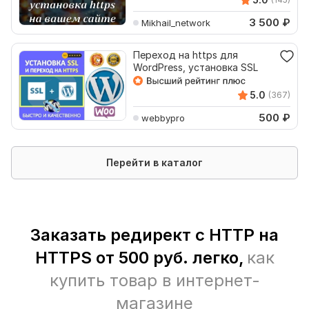
3 500
₽
Mikhail_network
Переход на https для
WordPress, установка SSL
5.0
(367)
500
₽
webbypro
Перейти в каталог
Заказать редирект с HTTP на
HTTPS от 500 руб. легко,
как
купить товар в интернет-
магазине