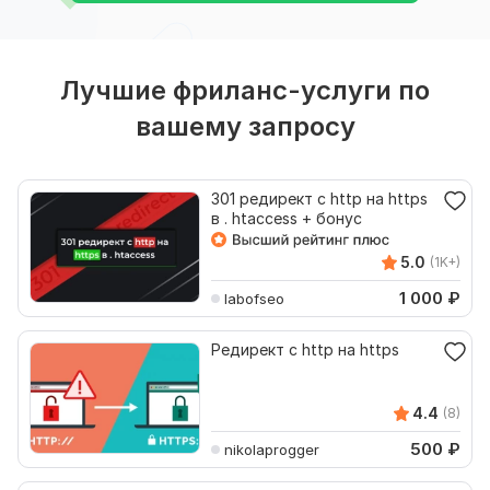
Лучшие фриланс-услуги по
вашему запросу
301 редирект c http на https
в . htaccess + бонус
5.0
(1K+)
1 000
₽
labofseo
Редирект с http на https
4.4
(8)
500
₽
nikolaprogger