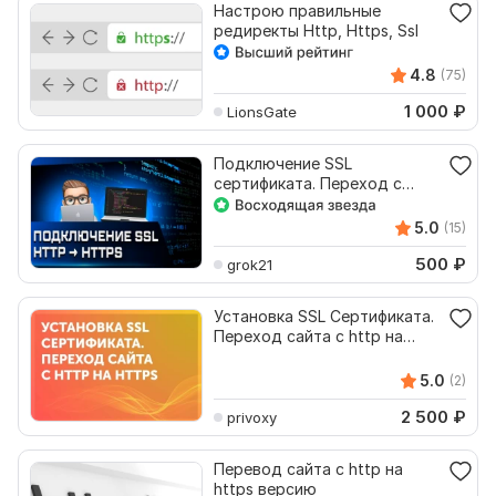
Настрою правильные
редиректы Http, Https, Ssl
4.8
(75)
1 000
₽
LionsGate
Подключение SSL
сертификата. Переход с
HTTP на HTTPS
5.0
(15)
500
₽
grok21
Установка SSL Сертификата.
Переход сайта с http на
https
5.0
(2)
2 500
₽
privoxy
Перевод сайта с http на
https версию