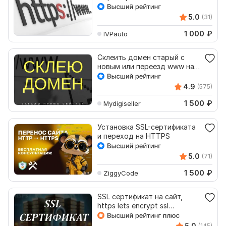
5.0
(31)
1 000
₽
IVPauto
Склеить домен старый с
новым или переезд www на
без www, http на https
4.9
(575)
1 500
₽
Mydigiseller
Установка SSL-сертификата
и переход на HTTPS
5.0
(71)
1 500
₽
ZiggyCode
SSL сертификат на сайт,
https lets encrypt ssl
сертификат бесплатно
5.0
(145)