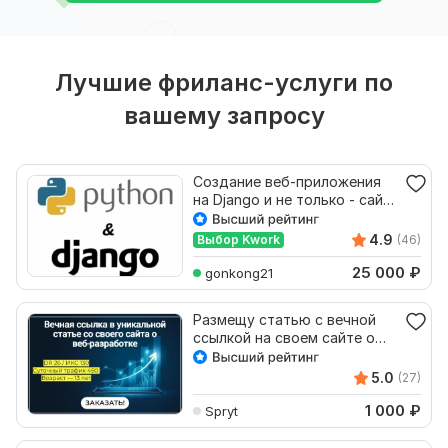
Лучшие фриланс-услуги по
вашему запросу
Создание веб-приложения
на Django и не только - сайт,
сервис, API
4.9
Выбор Kwork
(46)
25 000
₽
gonkong21
Размещу статью с вечной
ссылкой на своем сайте о
веб-разработке - DR26
5.0
(27)
1 000
₽
Spryt