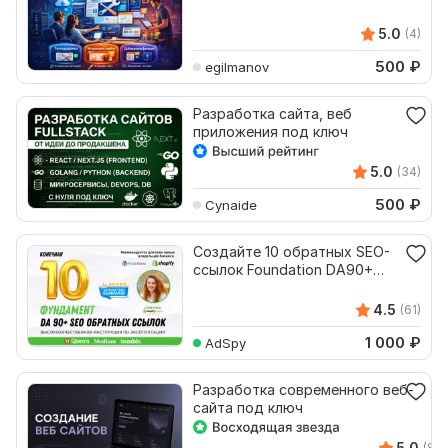
5.0
(4)
500
₽
egilmanov
Разработка сайта, веб
приложения под ключ
5.0
(34)
500
₽
Cynaide
Создайте 10 обратных SEO-
ссылок Foundation DA90+
для нового веб-сайта
4.5
(61)
1 000
₽
AdSpy
Разработка современного веб-
сайта под ключ
5.0
(8)