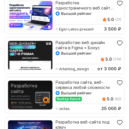
Разработка
одностраничного веб сайта,
лендинга, посадочной
страницы
5.0
(31)
3 500
₽
Egor-Letov-present
Разработаю веб-дизайн
сайта в Figma + Бонус
5.0
(174)
от 3 000
₽
Artemlog_design
Разработка сайта, веб-
сервиса любой сложности
5.0
Выбор Kwork
(92)
25 000
₽
victes
Разработка веб-сайта под
ключ