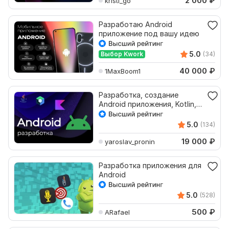
2 000
₽
kristi_go
Разработаю Android
приложение под вашу идею
5.0
Выбор Kwork
(34)
40 000
₽
1MaxBoom1
Разработка, создание
Android приложения, Kotlin,
Java, Jetpack Compose
5.0
(134)
19 000
₽
yaroslav_pronin
Разработка приложения для
Android
5.0
(528)
500
₽
ARafael